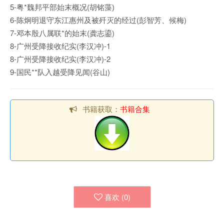
5-粤*魏邦平部始末概况(胡铭藻)
6-陈炯明退守东江惠州及被歼灭的经过(彭智芳、候梅)
7-邓本殷八属联*的始末(龚志鎏)
8-广州受降接收纪实(李汉冲)-1
8-广州受降接收纪实(李汉冲)-2
9-国民**队入越受降见闻(谷山)
书籍获取：
书籍合集
喜欢 (
0
)