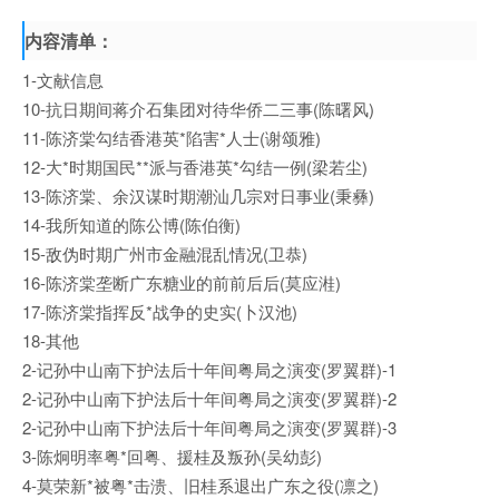
内容清单：
1-文献信息
10-抗日期间蒋介石集团对待华侨二三事(陈曙风)
11-陈济棠勾结香港英*陷害*人士(谢颂雅)
12-大*时期国民**派与香港英*勾结一例(梁若尘)
13-陈济棠、余汉谋时期潮汕几宗对日事业(秉彝)
14-我所知道的陈公博(陈伯衡)
15-敌伪时期广州市金融混乱情况(卫恭)
16-陈济棠垄断广东糖业的前前后后(莫应溎)
17-陈济棠指挥反*战争的史实(卜汉池)
18-其他
2-记孙中山南下护法后十年间粤局之演变(罗翼群)-1
2-记孙中山南下护法后十年间粤局之演变(罗翼群)-2
2-记孙中山南下护法后十年间粤局之演变(罗翼群)-3
3-陈炯明率粤*回粤、援桂及叛孙(吴幼彭)
4-莫荣新*被粤*击溃、旧桂系退出广东之役(凛之)