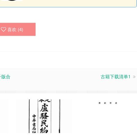
喜欢 (
4
)
子版合
古籍下载清单1