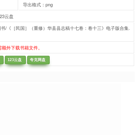
导出格式：png
23云盘
图书/《［民国］（重修）华县县志稿十七卷：卷十三》电子版合集.
需额外下载书籍文件。
123云盘
夸克网盘