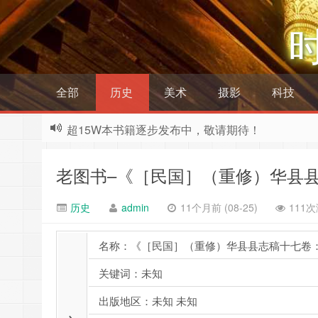
全部
历史
美术
摄影
科技
超15W本书籍逐步发布中，敬请期待！
老图书–《［民国］（重修）华县
历史
admin
11个月前 (08-25)
111
名称：《［民国］（重修）华县县志稿十七卷
关键词：未知
出版地区：未知 未知