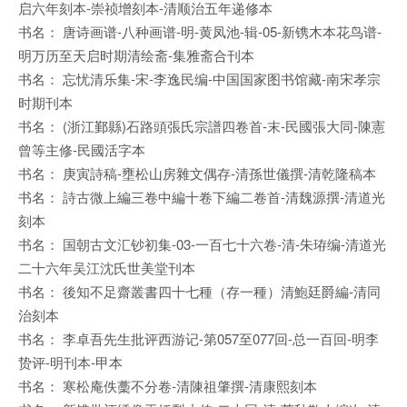
启六年刻本-崇祯增刻本-清顺治五年递修本
书名： 唐诗画谱-八种画谱-明-黄凤池-辑-05-新镌木本花鸟谱-
明万历至天启时期清绘斋-集雅斋合刊本
书名： 忘忧清乐集-宋-李逸民编-中国国家图书馆藏-南宋孝宗
时期刊本
书名： (浙江鄞縣)石路頭張氏宗譜四卷首-末-民國張大同-陳憲
曾等主修-民國活字本
书名： 庚寅詩稿-壅松山房雜文偶存-清孫世儀撰-清乾隆稿本
书名： 詩古微上編三卷中編十卷下編二卷首-清魏源撰-清道光
刻本
书名： 国朝古文汇钞初集-03-一百七十六卷-清-朱珔编-清道光
二十六年吴江沈氏世美堂刊本
书名： 後知不足齋叢書四十七種（存一種）清鮑廷爵編-清同
治刻本
书名： 李卓吾先生批评西游记-第057至077回-总一百回-明李
贽评-明刊本-甲本
书名： 寒松庵佚藳不分卷-清陳祖肇撰-清康熙刻本