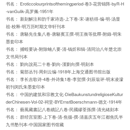
书名： Eroticcolourprintsofthemingperiod-卷3-花营锦阵-byR-H
-vanGulik-高罗佩-1951年
书名： 新刻解注和韵千家诗选-上下卷-宋-谢枋得-编-明-汤显
祖-校释-明万历时期文华轩刊本
书名： 唐駱先生集八卷-唐駱賓王撰-明王衡等批釋-附錄-明朱
墨套印本
书名： 捕蝗要诀-附除蝻八要-清-钱炘和辑-清同治八年楚北崇
文书局刊本
书名： 劉向說苑二十卷-劉向-漢劉向撰-明刻本
书名： 菊部丛刊-周剑云编-1918年上海交通图书馆出版
书名： 李长吉歌诗-4卷-外诗集1卷-李贺撰-刘辰翁评-明末凌濛
初刊闵氏朱墨套印本
书名： 中国的建筑和宗教文化-DieBaukunstundreligioseKultur
derChinesen-Vol-02-祠堂-BYErnstBoerschmann-德文-1914年
书名： 藝風藏書記八卷續記八卷-民國繆荃孫撰-清光緒刻本
书名： 群经宫室图-上下卷-清-焦循-撰-清嘉庆五年江都焦氏半
九书塾刊本-中国国家图书馆藏