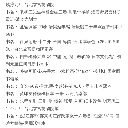
咸淳元年-台北故宫博物院
书名： 袁柳庄先生神相全編三卷-明袁忠徹撰-煙霞野叟雲林子
重訂-清道光刻本
书名： 圣谕像解-20卷-清梁延年编-清康熙二十年承宣堂刊本-1
681年
书名： 西游记册-十二开-民国-溥儒-绘-绢本设色（25×15-5厘
米）台北故宫博物院寄存
书名： 四书辑释大成-04-中庸-元-倪士毅辑释-日本文化九年覆
刊元至正间日新书堂本
书名： 外销画册-花卉果木一-水粉画-约1821年-奥地利国家图
书馆藏
书名： 文选-60卷-萧统撰-李善注-清嘉庆时重刻宋淳熙本
书名： 黄印友禅模样标本-一册-西村治染部
书名： 水程图册-三册-明-钱谷-张复-合画-纸本设色-明万历二
年至五年-台北故宫博物院藏
书名： (浙江鄞縣)鄞東梅江邵氏家乘十六卷首-民國邵和貴-邵
曉方纂修-民國活字本