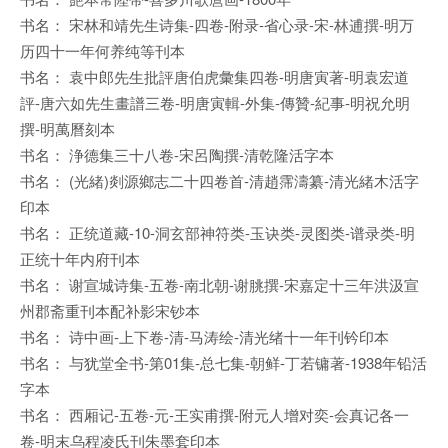
书名： 宋林和靖先生诗集-四卷-附录-省心录-宋-林逋撰-明万
历四十一年何养纯等刊本
书名： 袁中郎先生批評唐伯虎彙集四卷-明唐寅著-明袁宏道
評-唐六如先生畫譜三卷-明唐寅輯-外集-傳贊-紀事-明祝允明
撰-明萬曆刻本
书名： 浄德集三十八卷-宋呂陶撰-清乾隆活字本
书名： (光緒)剡源鄉志二十四卷首-清趙霈濤纂-清光緒木活字
印本
书名： 正统道藏-10-洞玄部神符类-玉诀类-灵图类-谱录类-明
正统十年内府刊本
书名： 谢宣城诗集-五卷-南北朝-谢朓撰-宋嘉定十三年洪汲宣
州郡斋重刊本配补影宋钞本
书名： 诗中画-上下卷-清-马涛绘-清光绪十一年刊钤印本
书名： 与犹堂全书-第01集-总七集-朝鲜-丁若镛著-1938年铅活
字本
书名： 西厢记-五卷-元-王实甫撰-附元人增对奕-会真记各一
卷-明末乌程凌氏刊朱墨套印本