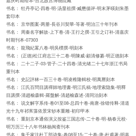
嘉庆时期绘本-台北故宫博物院藏
书名： 牡丹亭记-四卷-明-汤显祖撰-臧懋循评-明末茅暎刻朱墨
套印本
书名： 京华图案-两册-長谷川契華-等著-明治三十年刊本
书名： 周秦名字解故-上下卷-清-王行之撰-王引之订补-清嘉庆
时期刊本-07303
书名： 龍飛紀畧八卷-明吳樸撰-明刻本
书名： (正德)松江府志三十二卷-明陳威-顧清修纂-明正德刻本
书名： 二十二子-03-管子-二十四卷-清光绪二十七年浙江书局
重刊本
书名： 史記評林一百三十卷-明凌稚隆輯校-明萬曆刻本
书名： 江氏百問目講禪師地理書-明江氏稿-地理索隐集-明釋
目講撰-清趙榆森輯-羅盤解-清趙榆森述-清同治刻本
书名： 说文解字系传-卷01至08-总四十卷-南唐-徐锴传释-清道
光十九年祁寯藻依景宋钞本重雕-初印甲本
书名： 重刻京本通俗演义按鉴三国志传-二十卷-明-杨春元校-
明万历三十八年书林杨闽斋刊本
书名： 集千家注杜工部诗集-卷08至15-二十卷-唐-杜甫著-明嘉