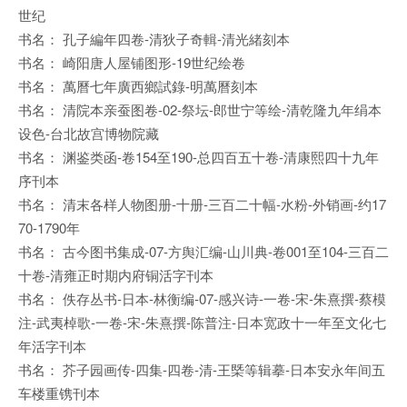
世纪
书名： 孔子編年四卷-清狄子奇輯-清光緒刻本
书名： 崎阳唐人屋铺图形-19世纪绘卷
书名： 萬曆七年廣西鄉試錄-明萬曆刻本
书名： 清院本亲蚕图卷-02-祭坛-郎世宁等绘-清乾隆九年绢本
设色-台北故宫博物院藏
书名： 渊鉴类函-卷154至190-总四百五十卷-清康熙四十九年
序刊本
书名： 清末各样人物图册-十册-三百二十幅-水粉-外销画-约17
70-1790年
书名： 古今图书集成-07-方舆汇编-山川典-卷001至104-三百二
十卷-清雍正时期内府铜活字刊本
书名： 佚存丛书-日本-林衡编-07-感兴诗-一卷-宋-朱熹撰-蔡模
注-武夷棹歌-一卷-宋-朱熹撰-陈普注-日本宽政十一年至文化七
年活字刊本
书名： 芥子园画传-四集-四卷-清-王槩等辑摹-日本安永年间五
车楼重镌刊本