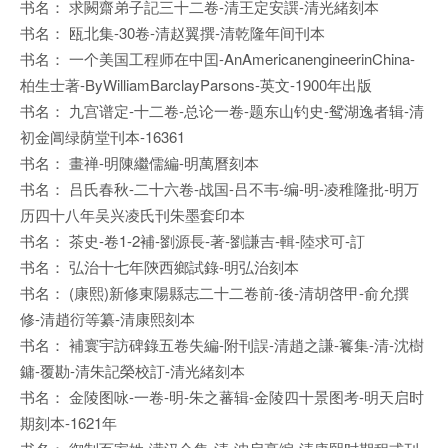
书名： 求闕齋弟子記三十二卷-清王定安譔-清光緒刻本
书名： 瓯北集-30卷-清赵翼撰-清乾隆年间刊本
书名： 一个美国工程师在中囯-AnAmericanengineerinChina-
柏生士著-ByWilliamBarclayParsons-英文-1900年出版
书名： 九宫谱定-十二卷-总论一卷-题东山钓史-鸳湖逸者辑-清
初金阊绿荫堂刊本-16361
书名： 畫禅-明陳繼儒編-明萬曆刻本
书名： 吕氏春秋-二十六卷-战国-吕不韦-编-明-凌稚隆批-明万
历四十八年吴兴凌氏刊朱墨套印本
书名： 茶史-卷1-2補-劉源長-著-劉謙吉-輯-陸求可-訂
书名： 弘治十七年陝西鄉試錄-明弘治刻本
书名： (康熙)新修東陽縣志二十二卷前-後-清胡啓甲-俞允撰
修-清趙衍等纂-清康熙刻本
书名： 補寰宇訪碑錄五卷失編-附刊誤-清趙之謙-籑集-清-沈樹
鏞-覆勘-清朱記榮校訂-清光緒刻本
书名： 金陵图咏-一卷-明-朱之蕃辑-金陵四十景图考-明天启时
期刻本-1621年