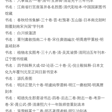
书名： 六事箴言-一卷-清-叶玉屏辑-清道光十三年刊本
书名： 江南省行宫座落并各名胜图-清代彩绘本-中国国家图书
馆藏
书名： 春秋经传集解-三十卷-晋-杜预著-五山版-日本南北朝时
期覆刻南宋兴国*学刊本
书名： 白川侯蓮譜
书名： 重刊書敘指南二十卷-宋任廣德編次-明喬應甲重校-明
嘉靖刻本
书名： 植物名实图考-三十八卷-清-吴其濬撰-清同治五年刊本-
辽宁图书馆藏
书名： 四书辑释大成-02-论语-二十卷-元-倪士毅辑释-日本文
化九年覆刊元至正间日新书堂本
书名： 源氏香图
书名： 明詩正聲六十卷-明盧純學選輯-明江一夔校閱-明萬曆
刻本
书名： 昭德先生郡斋读书志-四卷-后志二卷-附志一卷-考异一
卷-宋-晁公武-撰-清康熙六十一年陈师曾重刻袁本
书名： 策學輯畧十二卷-明不著撰者輯-明弘治刻本