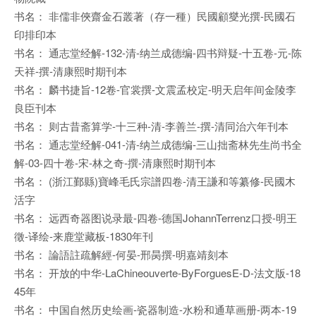
书名： 非儒非俠齋金石叢著（存一種）民國顧燮光撰-民國石
印排印本
书名： 通志堂经解-132-清-纳兰成德编-四书辩疑-十五卷-元-陈
天祥-撰-清康熙时期刊本
书名： 麟书捷旨-12卷-官裳撰-文震孟校定-明天启年间金陵李
良臣刊本
书名： 则古昔斋算学-十三种-清-李善兰-撰-清同治六年刊本
书名： 通志堂经解-041-清-纳兰成德编-三山拙斋林先生尚书全
解-03-四十卷-宋-林之奇-撰-清康熙时期刊本
书名： (浙江鄞縣)寶峰毛氏宗譜四卷-清王謙和等纂修-民國木
活字
书名： 远西奇器图说录最-四卷-德国JohannTerrenz口授-明王
徵-译绘-来鹿堂藏板-1830年刊
书名： 論語註疏解經-何晏-邢昺撰-明嘉靖刻本
书名： 开放的中华-LaChineouverte-ByForguesE-D-法文版-18
45年
书名： 中国自然历史绘画-瓷器制造-水粉和通草画册-两本-19