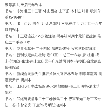
雍等纂-明天启元年刊本
书名： 东海道五十三驿-钵山图会-上下册-木村唐船著-歌川芳
重画-1848年
书名： 御世仁风-四卷-明-金忠纂辑-王安校订-明万历四十八年
凤阳刊本
书名： 十三经注疏-12-尔雅注疏-明嘉靖时期李元阳福建刻-隆
庆二年重修刊本
书名： 花卉虫草册-二十四帧-清蒋廷锡绘-故宫博物院藏本
书名： 新刊校定集注杜诗-卷01至11-总三十六卷-唐-杜甫-撰-
宋-郭知达-集注-南宋宝庆元年广东漕司刊本-有抄配-台北故宫
博物院藏
书名： 新鍥會元湯先生批評滄溟文選評林五卷-明李攀龍著-明
湯寶尹評-明刻本
书名： 王阳明行书太极图说-宋周敦颐撰-明王阳明书-清末填
墨本
书名： 武經總要前集二十二卷後集二十-行軍須知二卷百戰奇
法二卷-宋曾公亮-丁度等撰-明弘治刻本