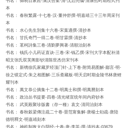
书名： 御制百家姓-满汉合集-清-沈启亮编-清康熙时期程式刊
本
书名： 春秋繁露-十七卷-汉-董仲舒撰-明嘉靖三十三年周采刊
本
书名： 水心先生別集十六卷-宋葉適撰-清抄本
书名： 甘氏奇門一得二卷-明甘霖撰-清抄本
书名： 茗柯詩集三卷-清劉夢興著-清順治刻本
书名： 钱氏小儿药证直诀-三卷-宋-钱乙撰-宋刊大字本配补清
昭文张氏双芙阁影钞清陈世杰仿宋刊本
书名： 新镌徐氏家藏罗经顶门针-上下卷-附简易图解-鄙言-明-
徐之镆定式-朱之相图解-三乐斋藏板-明天启时期金陵书林唐鲤
耀刊本
书名： 萬文恭公摘集十二卷-明萬士和撰-明萬曆刻本
书名： 政治丛书提要-四卷-清光绪宣统年间内府钞本
书名： 武英殿聚珍版書（存一種）袁文-清同治刻本
书名： 春秋穀梁傳注疏二十卷-晉范甯集解-唐楊士勛疏-唐陸
德明釋文-明嘉靖刻本
书名： 神机制敌太白阴经-十卷-唐-李筌-撰-清抄本-03679