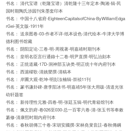
书名： 清代宝谱（乾隆宝谱）清乾隆十三年定本-陶湘-辑-民
国时期陶氏涉园刊朱墨套印本
书名： 中国十八省府-EighteenCapitalsofChina-ByWilliamEdga
rGei-英文版-1911年
书名： 送亲图卷-03-作者不详-纸本设色-清代绘本-牛津大学博
德利图书馆藏
书名： 阴阳定论-三卷-明-周视著-明嘉靖时期刊本
书名： 皇明名臣言行通錄十二卷-明尹直撰-明弘治刻本
书名： 正统道藏-17D-洞神部玉诀类-明正统十年内府刊本
书名： 西滬櫂歌-清姚燮撰-清稿本
书名： 岸圃大观-乾坤-明彭汝楠辑-崇祯11刊
书名： 篆书谦卦碑-唐李阳冰书-明嘉靖5年张大用跋-清道光张
幼轩题签
书名： 新传理性元雅-四卷-明-张廷玉辑-明代青箱馆刊本
书名： 佩文韵府-卷026至030-总一百零六卷-清-张玉书等奉敕
纂修-清康熙时期内府刊本
书名： 春秋胡傳三十卷-宋胡安國撰-宋林堯叟音註-春秋傳綱