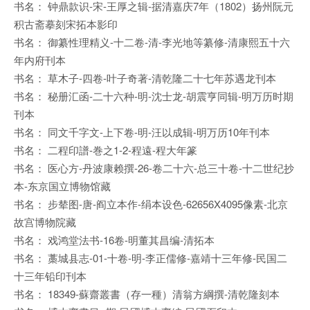
书名： 钟鼎款识-宋-王厚之辑-据清嘉庆7年（1802）扬州阮元
积古斋摹刻宋拓本影印
书名： 御纂性理精义-十二卷-清-李光地等纂修-清康熙五十六
年内府刊本
书名： 草木子-四卷-叶子奇著-清乾隆二十七年苏遇龙刊本
书名： 秘册汇函-二十六种-明-沈士龙-胡震亨同辑-明万历时期
刊本
书名： 同文千字文-上下卷-明-汪以成辑-明万历10年刊本
书名： 二程印譜-巻之1-2-程遠-程大年篆
书名： 医心方-丹波康赖撰-26-卷二十六-总三十卷-十二世纪抄
本-东京国立博物馆藏
书名： 步辇图-唐-阎立本作-绢本设色-62656X4095像素-北京
故宫博物院藏
书名： 戏鸿堂法书-16卷-明董其昌编-清拓本
书名： 藁城县志-01-十卷-明-李正儒修-嘉靖十三年修-民国二
十三年铅印刊本
书名： 18349-蘇齋叢書（存一種）清翁方綱撰-清乾隆刻本