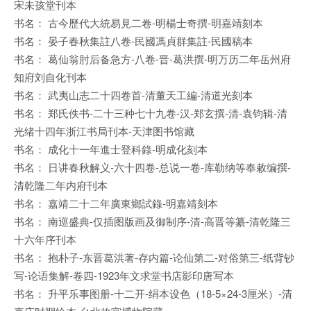
宋未孩堂刊本
书名： 古今歷代大統易見二卷-明楊士奇撰-明嘉靖刻本
书名： 晏子春秋集註八卷-民國馮貞群集註-民國稿本
书名： 葛仙翁肘后备急方-八卷-晋-葛洪撰-明万历二年岳州府
知府刘自化刊本
书名： 武夷山志二十四卷首-清董天工編-清道光刻本
书名： 郑氏佚书-二十三种七十九卷-汉-郑玄撰-清-袁钧辑-清
光绪十四年浙江书局刊本-天津图书馆藏
书名： 成化十一年進士登科錄-明成化刻本
书名： 日讲春秋解义-六十四卷-总说一卷-库勒纳等奉敕编撰-
清乾隆二年内府刊本
书名： 嘉靖二十二年廣東鄉試錄-明嘉靖刻本
书名： 南巡盛典-仅插图版画及御制序-清-高晋等纂-清乾隆三
十六年序刊本
书名： 抱朴子-东晋葛洪著-存内篇-论仙第二-对俗第三-纸背钞
写-论语集解-卷四-1923年文求堂书店影印唐写本
书名： 升平乐事图册-十二开-绢本设色（18-5×24-3厘米）-清