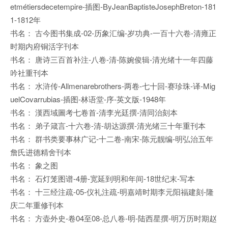
etmétiersdecetempire-插图-ByJeanBaptisteJosephBreton-181
1-1812年
书名： 古今图书集成-02-历象汇编-岁功典-一百十六卷-清雍正
时期内府铜活字刊本
书名： 唐诗三百首补注-八卷-清-陈婉俊辑-清光绪十一年四藤
吟社重刊本
书名： 水浒传-Allmenarebrothers-两卷-七十回-赛珍珠-译-Mig
uelCovarrubias-插图-林语堂-序-英文版-1948年
书名： 漢西域圖考七卷首-清李光廷撰-清同治刻本
书名： 弟子箴言-十六卷-清-胡达源撰-清光绪三十年重刊本
书名： 群书类要事林广记-十二卷-南宋-陈元靓编-明弘治五年
詹氏进德精舍刊本
书名： 象之图
书名： 石灯笼图谱-4册-宽延到明和年间-18世纪末-写本
书名： 十三经注疏-05-仪礼注疏-明嘉靖时期李元阳福建刻-隆
庆二年重修刊本
书名： 方壶外史-卷04至08-总八卷-明-陆西星撰-明万历时期赵