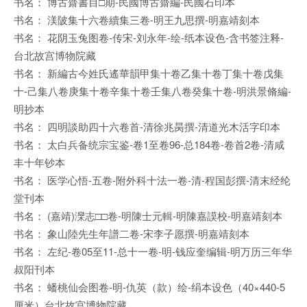
书名： 博古齋書目□期-民國博古齋編-民國石印本
书名： 渼陂集十六卷續集三卷-明王九思撰-明嘉靖刻本
书名： 花阴玉兔图卷-传宋-刘永年-绘-纸本设色-含书签注释-
台北故宫博物院藏
书名： 新編古今姓氏遙華韻甲集十卷乙集十卷丁集十卷戊集
十-己集八卷庚集十卷辛集十卷壬集八卷癸集十卷-明洪景脩編-
明抄本
书名： 四明談助四十六卷首-清徐兆昺撰-清道光木活字印本
书名： 太白兵备统宗宝鉴-卷1至卷96-总184卷-卷首2卷-清咸
丰十年钞本
书名： 医学心悟-五卷-附外科十法一卷-清-程国彭撰-清末经纶
堂刊本
书名： (嘉靖)灤志□□卷-明陳士元輯-明陳嘉謨校-明嘉靖刻本
书名： 象山陸先生年譜二卷-宋李子愿撰-明嘉靖刻本
书名： 左纪-卷05至11-总十一卷-明-钱应奎编辑-明万历三年华
叔阳刊本
书名： 蟠桃仙会图卷-明-仇英（款）绘-绢本设色（40×440-5
厘米）台北故宫博物院藏