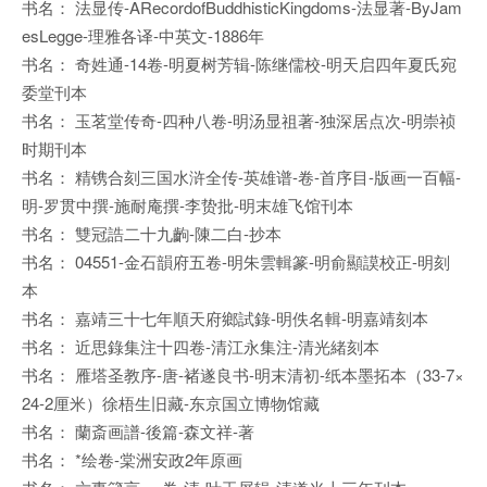
书名： 法显传-ARecordofBuddhisticKingdoms-法显著-ByJam
esLegge-理雅各译-中英文-1886年
书名： 奇姓通-14卷-明夏树芳辑-陈继儒校-明天启四年夏氏宛
委堂刊本
书名： 玉茗堂传奇-四种八卷-明汤显祖著-独深居点次-明崇祯
时期刊本
书名： 精镌合刻三国水浒全传-英雄谱-卷-首序目-版画一百幅-
明-罗贯中撰-施耐庵撰-李贽批-明末雄飞馆刊本
书名： 雙冠誥二十九齣-陳二白-抄本
书名： 04551-金石韻府五卷-明朱雲輯篆-明俞顯謨校正-明刻
本
书名： 嘉靖三十七年順天府鄉試錄-明佚名輯-明嘉靖刻本
书名： 近思錄集注十四卷-清江永集注-清光緒刻本
书名： 雁塔圣教序-唐-褚遂良书-明末清初-纸本墨拓本（33-7×
24-2厘米）徐梧生旧藏-东京国立博物馆藏
书名： 蘭斎画譜-後篇-森文祥-著
书名： *绘卷-棠洲安政2年原画