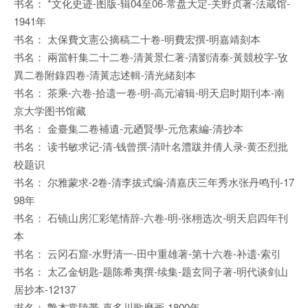
书名： *文化史迹-图版-辑04至06-常盘大定-关野贞著-法蔵馆-
1941年
书名： 太保費文憲公摘稿二十卷-明費宏撰-明嘉靖刻本
书名： 兩當軒集二十二卷-清黃景仁著-清劉清泰-黃競校字-攷
異二卷附錄四卷-清黃志述輯-清光緒刻本
书名： 茶乘-六卷-拾遗一卷-明-高元濬辑-明天启时期刊本-南
京大学图书馆藏
书名： 金臺集二卷補遺-元廼賢學-元危素編-清抄本
书名： 读书敏求记-清-钱曾撰-清叶名澧跋并倩人录-黄丕烈批
校题识
书名： 尔雅蒙求-2卷-清李拔式编-清嘉庆三年秀水张丹鸣刊-17
98年
书名： 石镜山房汇彩笔情辞-六卷-明-张栩选次-明天启四年刊
本
书名： 云冈石窟-水野清一-田中重雄著-第十六卷-补遗-索引
书名： 太乙金钥匙-题陈希夷撰-续集-题玄同子著-明代谈剑山
居抄本-12137
书名： 艶本常陸帯-喜多川歌麿画-1800年