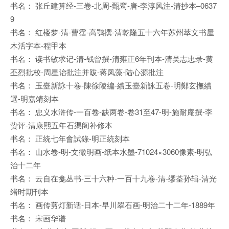
书名： 张丘建算经-三卷-北周-甄鸾-唐-李淳风注-清抄本–0637
9
书名： 红楼梦-清-曹霑-高鹗撰-清乾隆五十六年苏州萃文书屋
木活字本-程甲本
书名： 读书敏求记-清-钱曾撰-清雍正6年刊本-清吴志忠录-黄
丕烈批校-周星诒批注并跋-蒋凤藻-陆心源批注
书名： 玉臺新詠十卷-陳徐陵編-續玉臺新詠五卷-明鄭玄撫續
選-明嘉靖刻本
书名： 忠义水浒传-一百卷-缺两卷-卷31至47-明-施耐庵撰-李
贽评-清康熙五年石渠阁补修本
书名： 正統七年會試錄-明正統刻本
书名： 山水卷-明-文徵明画-纸本水墨-71024×3060像素-明弘
治十二年
书名： 云自在龛丛书-三十六种-一百十九卷-清-缪荃孙辑-清光
绪时期刊本
书名： 画传剪灯新话-日本-早川翠石画-明治二十二年-1889年
书名： 宋画华谱