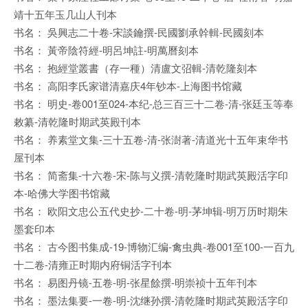
靖十五年玉几山人刊本
书名： 吳興志二十卷-宋談鑰撰-民國劉承幹輯-民國刻本
书名： 黃帝陰符經-明呂坤註-明萬曆刻本
书名： 抱經堂叢書（存一種）清盧文弨輯-清乾隆刻本
书名： 高阳李氏家谱清嘉庆4年钞本-上海图书馆藏
书名： 明史-卷001至024-本纪-总三百三十二卷-清-张廷玉等奉
敕纂-清乾隆时期武英殿刊本
书名： 养素堂文集-三十五卷-清-张澍著-清道光十五年束华书
屋刊本
书名： 简斋集-十六卷-宋-陈与义撰-清乾隆时期武英殿活字印
本-哈佛大学图书馆藏
书名： 欧阳文忠公五代史抄-二十卷-明-茅坤辑-明万历时期朱
墨套印本
书名： 古今图书集成-19-博物汇编-禽虫典-卷001至100-一百九
十二卷-清雍正时期内府铜活字刊本
书名： 易图丹镜-五卷-明-张星餘撰-明崇祯十五年刊本
书名： 墨法集要-一卷-明-沈继孙撰-清乾隆时期武英殿活字印