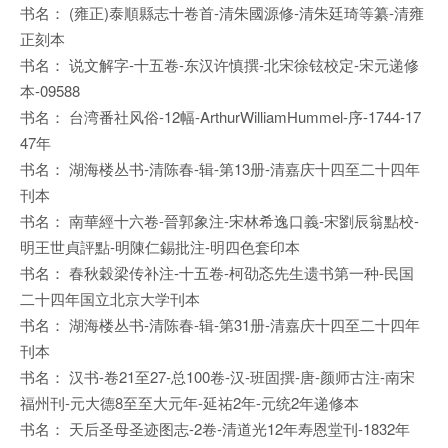
书名： (雍正)泰順縣志十卷首-清朱國源修-清朱廷琦等纂-清雍
正刻本
书名： 说文解字-十五卷-东汉许慎撰-北宋徐铉校定-宋元递修
本-09588
书名： 台湾番社风俗-12幅-ArthurWilliamHummel-序-1744-17
47年
书名： 湖海楼丛书-清陈春-辑-第13册-清嘉庆十四至二十四年
刊本
书名： 南華經十六卷-晉郭象注-宋林希逸口義-宋劉辰翁點校-
明王世貞評點-明陳仁錫批注-明四色套印本
书名： 春秋穀梁传补注-十五卷-柯劭忞先生遗书第一种-民国
二十四年国立北京大学刊本
书名： 湖海楼丛书-清陈春-辑-第31册-清嘉庆十四至二十四年
刊本
书名： 汉书-卷21至27-总100卷-汉-班固撰-唐-颜师古注-南宋
福州刊-元大德8至至大元年-延祐2年-元统2年递修本
书名： 天后圣母圣迹图志-2卷-清道光12年寿恩堂刊-1832年