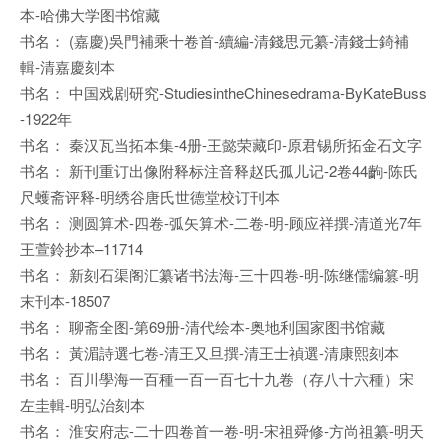
本-哈佛大学图书馆藏
书名： (嘉慶)吳門補乘十卷首-續編-清錢思元纂-清錢士錡補
輯-清嘉慶刻本
书名： 中国戏剧研究-StudiesintheChinesedrama-ByKateBuss
-1922年
书名： 秦汉瓦当拓本集-4册-王懿荣藏印-原君锡所拓金石文字
书名： 新刊重订出像附释标注音释赵氏孤儿记-2卷44齣-陈氏
尺蠖斋评释-明绣谷唐氏世德堂校订刊本
书名： 测圆算术-四卷-弧矢算术-二卷-明-顾应祥撰-清道光7年
王萱鈴抄本–11714
书名： 新刻石渠阁汇纂诸书法海-三十四卷-明-陈继儒编篡-明
末刊本-18507
书名： 聊斋全图-第69册-清代绘本-奥地利国家图书馆藏
书名： 黃湄詩選七卷-清王又旦撰-清王士禎選-清康熙刻本
书名： 百川學海一百種一百一百七十九卷（存八十六種）宋
左圭輯-明弘治刻本
书名： 淮安府志-二十四卷首一卷-明-宋祖舜修-方尚祖纂-明天