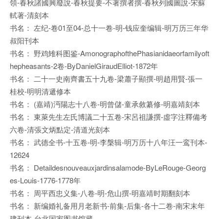
領-春秋諸國興廢說-春秋提要-不著撰者撰-春秋列國圖說-宋蘇
軾著-清刻本
书名： 左纪-卷01至04-总十一卷-明-钱应奎编辑-明万历三年华
叔阳刊本
书名： 野鸡雉科图鉴-AmonographofthePhasianidaeorfamilyoft
hepheasants-2卷-ByDanielGiraudElliot-1872年
书名： 二十一史南齊書五十九卷-梁蕭子顯撰-明趙用賢-張一
桂校-明明清遞修本
书名： (嘉靖)沔陽志十八卷-明曾儲-童承敘纂修-明嘉靖刻本
书名： 東萊先生左氏博議二十五卷-宋呂祖謙撰-虛字注釋備考
六卷-清張文炳點定-清道光刻本
书名： 武德全书-十五卷-明-李槃辑-明万历十八年汪一鸾刊本-
12624
书名： Detaildesnouveauxjardinsalamode-ByLeRouge-Georg
es-Louis-1776-1778年
书名： 周平西忠义集-八卷-明-危山撰-明嘉靖时期翻刻本
书名： 新编婚礼备用月老新书-前集-后集-各十二卷-南宋末年
建刊本-台北国家图书馆藏