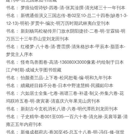
书名： 梦痕仙馆诗钞-四卷-清-张其淦撰-清光绪三十一年刊本
书名： 新镌通俗演义三国志传-卷02至10-总二十四巻(缺卷1-3-
12-13)-明初-罗贯中-编次-明万历时期武林夷白堂刊本
书名： 新刻杨筠松秘传开门放水阴阳捷径-二卷-明-甘霖辑-明
万历三十三年乔山堂刘龙田刊本
书名： 红楼梦-八十卷-清-曹霑撰-清朱格抄本-甲辰本-脂晋本-
梦觉主人序本
书名： 怪奇鸟兽图卷-高清-136080X3000像素-约绘制于日本
江户时期-成城大学图书馆藏
书名： 怡颜斋兰品-上下卷-松冈恕菴-编-明和九年刊本
书名： 續藏經目錄不分卷-日本中野達慧輯-民國鉛印本
书名： 六如居士全集-七卷-画谱三卷-补遗-制义-外集六卷-花
坞联吟五卷-明-唐寅著-清嘉庆六年果克山房刊本
书名： 新刻古今玄机消长八谱-六卷-明代潭邑刘龙田刊本
书名： 子史精华-卷001至035-一百六十卷-清允禄-吴襄等纂-清
雍正五年内府刊本
书名： 新修成都府志-卷30至45-总五十八卷-明-冯任-修-张世