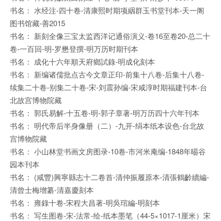
书名： 水经注-四十卷-清康熙时期项絪群玉书堂刊本-天一阁
图书馆藏-善2015
书名： 新刻全像三宝太监西洋记通俗演义-卷16至卷20-总二十
卷-一百回-明-罗懋登撰-明万历时期刊本
书名： 成化十六年順天府鄉試錄-明成化刻本
书名： 新编诸儒批点古今文章正印-前集十八卷-后集十八卷-
续集二十卷-别集二十卷-宋-刘震孙编-宋咸淳时期福建刊本-台
北故宫博物院藏
书名： 郭氏易解-十五卷-明-郭子章著-明万历四十六年刊本
书名： 明代帝后半身像册（二）-九开-绢本纸本设色-台北故
宫博物院藏
书名： 小山林堂书画文房图录-10卷-市河米庵编-1848年晹谷
园本刊本
书名： (咸豐)興寧縣志十二卷首-清仲振履原本-清張鶴齡續編-
清曾士梅增纂-清嘉慶刻本
书名： 雍錄十卷-宋程大昌著-明吳琯編-明刻本
书名： 写生图卷-宋-法常-绘-纸本墨笔（44-5×1017-1厘米）宋