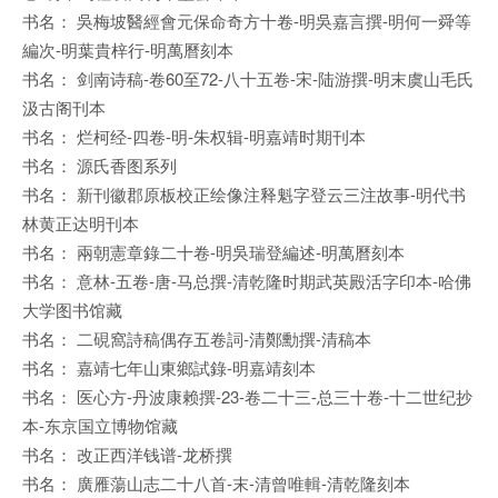
书名： 吳梅坡醫經會元保命奇方十卷-明吳嘉言撰-明何一舜等
編次-明葉貴梓行-明萬曆刻本
书名： 剑南诗稿-卷60至72-八十五卷-宋-陆游撰-明末虞山毛氏
汲古阁刊本
书名： 烂柯经-四卷-明-朱权辑-明嘉靖时期刊本
书名： 源氏香图系列
书名： 新刊徽郡原板校正绘像注释魁字登云三注故事-明代书
林黄正达明刊本
书名： 兩朝憲章錄二十卷-明吳瑞登編述-明萬曆刻本
书名： 意林-五卷-唐-马总撰-清乾隆时期武英殿活字印本-哈佛
大学图书馆藏
书名： 二硯窩詩稿偶存五卷詞-清鄭勳撰-清稿本
书名： 嘉靖七年山東鄉試錄-明嘉靖刻本
书名： 医心方-丹波康赖撰-23-卷二十三-总三十卷-十二世纪抄
本-东京国立博物馆藏
书名： 改正西洋钱谱-龙桥撰
书名： 廣雁蕩山志二十八首-末-清曾唯輯-清乾隆刻本