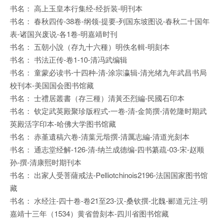
书名： 高上玉皇本行集经-经折装-明刊本
书名： 春秋四传-38卷-纲领-提要-列国东坡图说-春秋二十国年
表-诸国兴废说-各1卷-明嘉靖时刊
书名： 五朝小說（存九十六種）明佚名輯-明刻本
书名： 书法正传-卷1-10-清冯武编辑
书名： 童蒙必读书-十四种-清-涂宗瀛辑-清光绪九年武昌书局
校刊本-美国国会图书馆藏
书名： 士禮居叢書（存三種）清黃丕烈編-民國石印本
书名： 钦定武英殿聚珍版程式-一卷-清-金简撰-清乾隆时期武
英殿活字印本-哈佛大学图书馆藏
书名： 赤堇遺稿六卷-清葉元堦撰-清厲志編-清道光刻本
书名： 通志堂经解-126-清-纳兰成德编-四书纂疏-03-宋-赵顺
孙-撰-清康熙时期刊本
书名： 出家人受菩薩戒法-Pelliotchinois2196-法国国家图书馆
藏
书名： 水经注-四十卷-卷21至23-汉-桑钦撰-北魏-郦道元注-明
嘉靖十三年（1534）黄省曾刻本-四川省图书馆藏