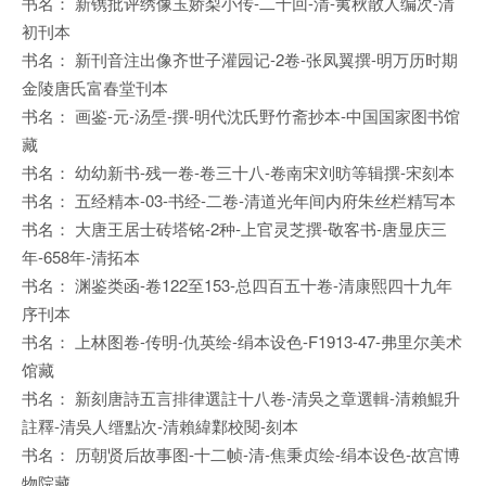
书名： 新镌批评绣像玉娇梨小传-二十回-清-荑秋散人编次-清
初刊本
书名： 新刊音注出像齐世子灌园记-2卷-张凤翼撰-明万历时期
金陵唐氏富春堂刊本
书名： 画鉴-元-汤垕-撰-明代沈氏野竹斋抄本-中国国家图书馆
藏
书名： 幼幼新书-残一卷-卷三十八-卷南宋刘昉等辑撰-宋刻本
书名： 五经精本-03-书经-二卷-清道光年间内府朱丝栏精写本
书名： 大唐王居士砖塔铭-2种-上官灵芝撰-敬客书-唐显庆三
年-658年-清拓本
书名： 渊鉴类函-卷122至153-总四百五十卷-清康熙四十九年
序刊本
书名： 上林图卷-传明-仇英绘-绢本设色-F1913-47-弗里尔美术
馆藏
书名： 新刻唐詩五言排律選註十八卷-清吳之章選輯-清賴鯤升
註釋-清吳人缙點次-清賴緯鄴校閱-刻本
书名： 历朝贤后故事图-十二帧-清-焦秉贞绘-绢本设色-故宫博
物院藏