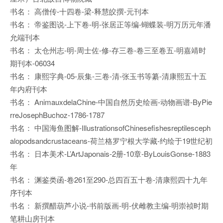
书名： 高僧传-十四卷-梁-释慧皎撰-元刊本
书名： 帝鉴图说-上下卷-明-张居正等编-蝴蝶装-明万历元年潘
允端刊本
书名： 太仓州志-明-周士佐-修-存三卷-卷三至卷五-明嘉靖时
期刊本-06034
书名： 康熙字典-05-辰集-三卷-清-张玉书等纂-清康熙五十五
年内府刊本
书名： AnimauxdelaChine-中国自然历史绘画-动物画谱-ByPie
rreJosephBuchoz-1786-1787
书名： 中国海鱼图解-IllustrationsofChinesefishesreptilesceph
alopodsandcrustaceans-荷兰格罗宁根大学藏-约绘于19世纪初
书名： 日本美术-L’ArtJaponais-2册-10章-ByLouisGonse-1883
年
书名： 渊鉴类函-卷261至290-总四百五十卷-清康熙四十九年
序刊本
书名： 新撰醋葫芦小说-书前版画-明-伏雌教主编-明崇祯时期
笔耕山房刊本