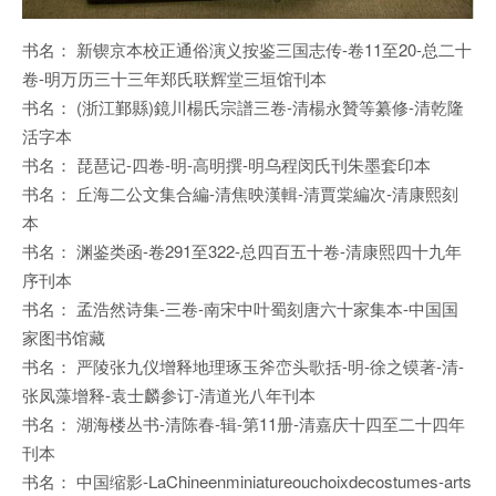
书名： 新锲京本校正通俗演义按鉴三国志传-卷11至20-总二十
卷-明万历三十三年郑氏联辉堂三垣馆刊本
书名： (浙江鄞縣)鏡川楊氏宗譜三卷-清楊永贊等纂修-清乾隆
活字本
书名： 琵琶记-四卷-明-高明撰-明乌程闵氏刊朱墨套印本
书名： 丘海二公文集合編-清焦映漢輯-清賈棠編次-清康熙刻
本
书名： 渊鉴类函-卷291至322-总四百五十卷-清康熙四十九年
序刊本
书名： 孟浩然诗集-三卷-南宋中叶蜀刻唐六十家集本-中国国
家图书馆藏
书名： 严陵张九仪增释地理琢玉斧峦头歌括-明-徐之镆著-清-
张凤藻增释-袁士麟参订-清道光八年刊本
书名： 湖海楼丛书-清陈春-辑-第11册-清嘉庆十四至二十四年
刊本
书名： 中国缩影-LaChineenminiatureouchoixdecostumes-arts