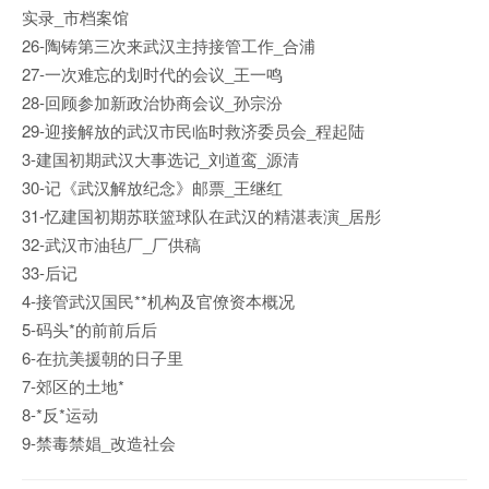
实录_市档案馆
26-陶铸第三次来武汉主持接管工作_合浦
27-一次难忘的划时代的会议_王一鸣
28-回顾参加新政治协商会议_孙宗汾
29-迎接解放的武汉市民临时救济委员会_程起陆
3-建国初期武汉大事选记_刘道鸾_源清
30-记《武汉解放纪念》邮票_王继红
31-忆建国初期苏联篮球队在武汉的精湛表演_居彤
32-武汉市油毡厂_厂供稿
33-后记
4-接管武汉国民**机构及官僚资本概况
5-码头*的前前后后
6-在抗美援朝的日子里
7-郊区的土地*
8-*反*运动
9-禁毒禁娼_改造社会