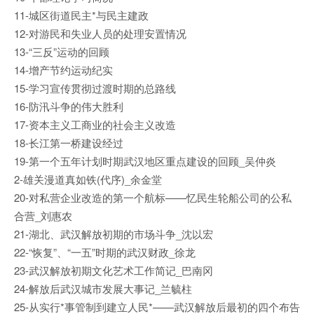
11-城区街道民主*与民主建政
12-对游民和失业人员的处理安置情况
13-“三反”运动的回顾
14-增产节约运动纪实
15-学习宣传贯彻过渡时期的总路线
16-防汛斗争的伟大胜利
17-资本主义工商业的社会主义改造
18-长江第一桥建设经过
19-第一个五年计划时期武汉地区重点建设的回顾_吴仲炎
2-雄关漫道真如铁(代序)_余金堂
20-对私营企业改造的第一个航标——忆民生轮船公司的公私
合营_刘惠农
21-湖北、武汉解放初期的市场斗争_沈以宏
22-“恢复”、“一五”时期的武汉财政_徐龙
23-武汉解放初期文化艺术工作简记_巴南冈
24-解放后武汉城市发展大事记_兰毓柱
25-从实行*事管制到建立人民*——武汉解放后最初的四个布告