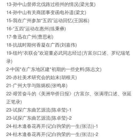
13-孙中山督师北伐路过梧州的情况(梁光复)
14-孙中山有关商团事变函电补遗(梁文)
15-我在广州参加“五四”运动回忆(王国栋)
16-“五四”运动在惠州(练秉彝)
17-鲁迅在广州(曹思彬)
18-抗战时期何香凝在广西(刘嘉伟)
19-纽约“衣联会”欢迎董必武同志经过(方富尔口述、罗纪瑞笔
录)
2-中国*在广东地区建*初期的一些史料(陈志文)
20-赤社美术研究会的始末(胡根天)
21-广州大学与陈炳权(张鸣皋)
22-艰苦奋斗的《美洲华侨日报》(方富尔、张满理口述、张延
正笔录)
23-试探广东曲艺源流(陈卓莹)-1
23-试探广东曲艺源流(陈卓莹)-2
24-枯木逢春花再开(记白驹荣的一生(张洁))-1
24-枯木逢春花再开(记白驹荣的一生(张洁))-2