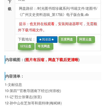
下
网盘路径：/时光图书馆珍藏系列/书籍文件/老图书/
载
《广州文史资料选辑_第17辑》电子版合集.db
提示：也支持在线观看，安装阅读器即可，无需额
外下载书籍文件。
下载地址：
★阅读器★
百度网盘
阿里云盘
123云盘
夸克网盘
内容截图：(
图片有压缩，网盘下载后更清晰
)
内容清单：
1-文献信息
10-第四**官教导团南下经过(何崇校)
11-记*烈士张肇志(张至)
12-孙中山在芝加哥和底特律(梅斌林)