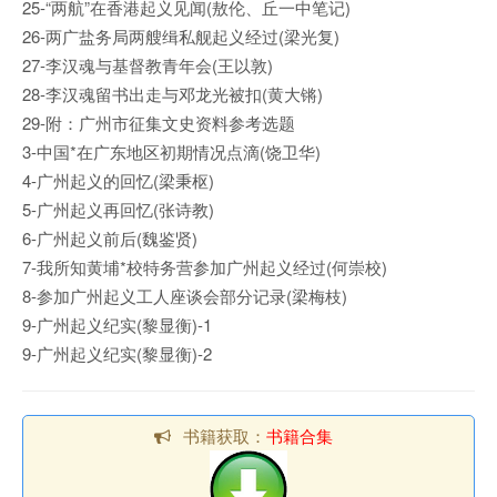
25-“两航”在香港起义见闻(敖伦、丘一中笔记)
26-两广盐务局两艘缉私舰起义经过(梁光复)
27-李汉魂与基督教青年会(王以敦)
28-李汉魂留书出走与邓龙光被扣(黄大锵)
29-附：广州市征集文史资料参考选题
3-中国*在广东地区初期情况点滴(饶卫华)
4-广州起义的回忆(梁秉枢)
5-广州起义再回忆(张诗教)
6-广州起义前后(魏鉴贤)
7-我所知黄埔*校特务营参加广州起义经过(何崇校)
8-参加广州起义工人座谈会部分记录(梁梅枝)
9-广州起义纪实(黎显衡)-1
9-广州起义纪实(黎显衡)-2
书籍获取：
书籍合集