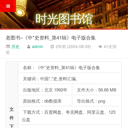
时光图书馆
老图书–《中*史资料_第41辑》电子版合集
历史
admin
2年前 (2024-08-05)
41次浏
览
名称：《中*史资料_第41辑》电子版合集
关键词：中国*,*史,资料汇编,
出版地区：北京 1992年
文件大小：56.66 MB
原始格式：db数据库
导出格式：png
文
下载方式：百度网盘、夸克网盘、阿里云盘、123
件
云盘
下