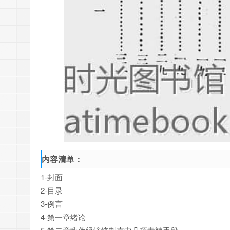
内容清单：
1-封面
2-目录
3-例言
4-第一章绪论