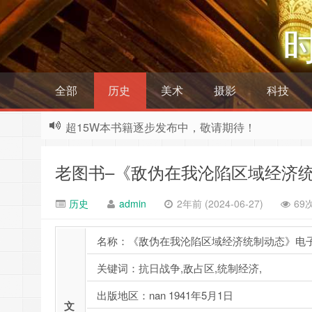
全部
历史
美术
摄影
科技
超15W本书籍逐步发布中，敬请期待！
老图书–《敌伪在我沦陷区域经济
历史
admin
2年前 (2024-06-27)
69
名称：《敌伪在我沦陷区域经济统制动态》电
关键词：抗日战争,敌占区,统制经济,
出版地区：nan 1941年5月1日
文