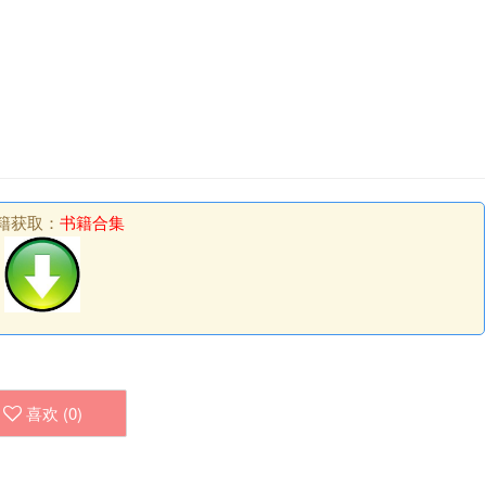
籍获取：
书籍合集
喜欢 (
0
)