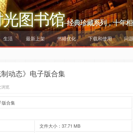
时光图书馆
–经典珍藏系列，十年相
生活
最新上架
书籍优化
下载和使用
问
统制动态》电子版合集
次浏览
子版合集
文件大小：37.71 MB