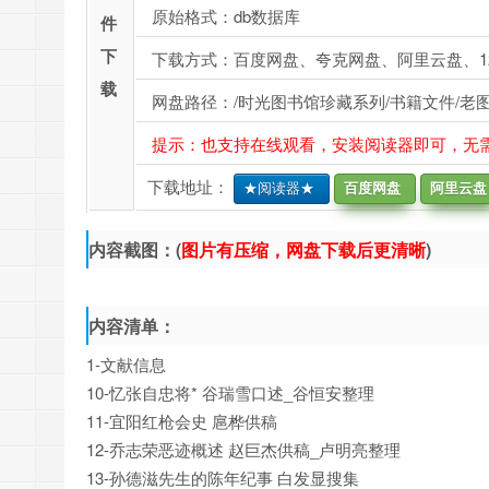
原始格式：db数据库
件
下
下载方式：百度网盘、夸克网盘、阿里云盘、1
载
网盘路径：/时光图书馆珍藏系列/书籍文件/老图
提示：也支持在线观看，安装阅读器即可，无
下载地址：
★阅读器★
百度网盘
阿里云盘
内容截图：(
图片有压缩，网盘下载后更清晰
)
内容清单：
1-文献信息
10-忆张自忠将* 谷瑞雪口述_谷恒安整理
11-宜阳红枪会史 扈桦供稿
12-乔志荣恶迹概述 赵巨杰供稿_卢明亮整理
13-孙德滋先生的陈年纪事 白发显搜集