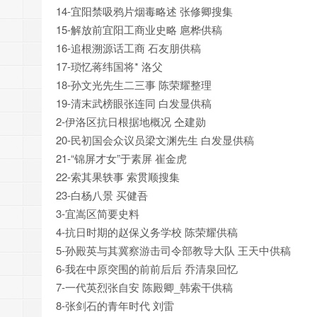
14-宜阳禁吸鸦片烟毒略述 张修卿搜集
15-解放前宜阳工商业史略 扈桦供稿
16-追根溯源话工商 石友朋供稿
17-琐忆蒋纬国将* 洛父
18-孙文光先生二三事 陈荣耀整理
19-清末武榜眼张连同 白发显供稿
2-伊洛区抗日根据地概况 仝建勋
20-民初国会众议员梁文渊先生 白发显供稿
21-“锦屏才女”于素屏 崔金虎
22-索其果轶事 索贯顺搜集
23-白杨八景 买健吾
3-宜嵩区简要史料
4-抗日时期的赵保义务学校 陈荣耀供稿
5-孙殿英与其冀察游击司令部教导大队 王天中供稿
6-我在中原突围的前前后后 乔清泉回忆
7-一代英烈张自安 陈殿卿_韩索干供稿
8-张剑石的青年时代 刘雷