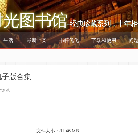
时光图书馆
–经典珍藏系列，十年相
生活
最新上架
书籍优化
下载和使用
问
电子版合集
次浏览
文件大小：31.46 MB