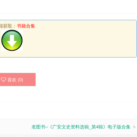
籍获取：
书籍合集
喜欢 (
0
)
老图书–《广安文史资料选辑_第4辑》电子版合集