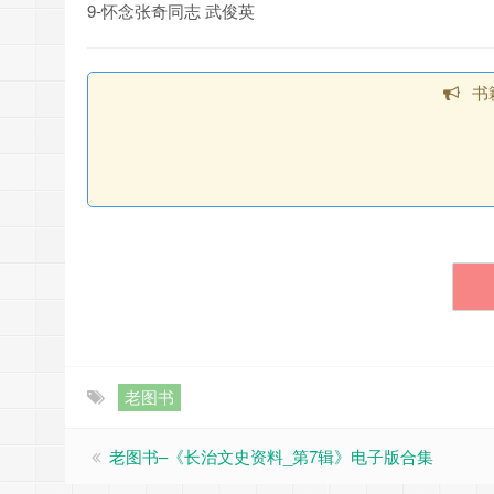
9-怀念张奇同志 武俊英
书
老图书
老图书–《长治文史资料_第7辑》电子版合集