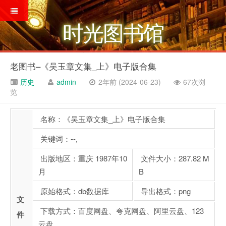
时光图书馆
老图书–《吴玉章文集_上》电子版合集
历史
admin
2年前 (2024-06-23)
67次浏
览
名称：《吴玉章文集_上》电子版合集
关键词：--,
出版地区：重庆 1987年10
文件大小：287.82 M
月
B
原始格式：db数据库
导出格式：png
文
下载方式：百度网盘、夸克网盘、阿里云盘、123
件
云盘