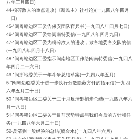
八年三月四日)
44-粉碎敌人的重点进攻(《新民主》社社论)(一九四八年四月
一日)
45-*闽粤赣边区工委告保安团队官兵书(一九四八年四月七日)
46-*闽粤赣边区工委给闽南特委信(一九四八年四月九日)
47-*闽粤赣边区工委为粉碎敌人的进攻，致各地委各支队的信
(一九四八年四月十八日)
48-*闽粤赣边区工委指示闽南地区工作给闽南特委信(一九四八
年四月二十六日)
49-*闽浙地委关于一年斗争总结草案(一九四八年五月)
5-*闽粤边临委关于进一步执行分散隐蔽方针的指示信(一九四
六年五月二十日)
50-*闽粤赣边区工委关于三个月反清剿初步总结(一九四八年六
月十八日)
51-*闽粤赣边区工委关于目前形势特点与我们今后的方针和任
务(一九四八年六月二十日)
52-反清剿一般经验的总结(魏金水)(一九四八年六月)
53-林白给*闽浙赣省委的工作情况报告(一九四八年七月十六