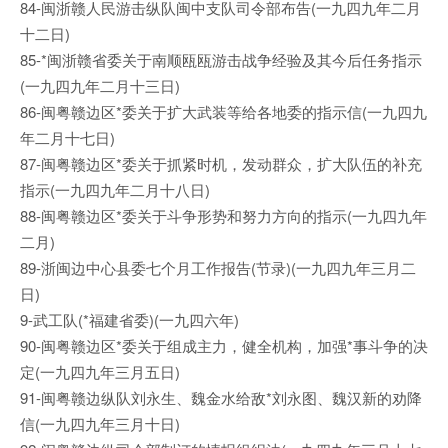
84-闽浙赣人民游击纵队闽中支队司令部布告(一九四九年二月
十二日)
85-*闽浙赣省委关于南顺瓯瓯游击战争经验及其今后任务指示
(一九四九年二月十三日)
86-闽粤赣边区*委关于扩大武装等给各地委的指示信(一九四九
年二月十七日)
87-闽粤赣边区*委关于抓紧时机，发动群众，扩大队伍的补充
指示(一九四九年二月十八日)
88-闽粤赣边区*委关于斗争形势和努力方向的指示(一九四九年
二月)
89-浙闽边中心县委七个月工作报告(节录)(一九四九年三月二
日)
9-武工队(*福建省委)(一九四六年)
90-闽粤赣边区*委关于组成主力，健全机构，加强*事斗争的决
定(一九四九年三月五日)
91-闽粤赣边纵队刘永生、魏金水给敌*刘永图、魏汉新的劝降
信(一九四九年三月十日)