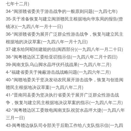
七年十二月)
34-*闽浙赣省委关于游击战争的一般原则问题(一九四七年)
35-关于准备恢复与建立闽浙赣民主根据地向华东局的报告(曾
镜冰)(一九四八年一月十一日)
36-*闽浙赣省委为展开广泛群众性游击战争，恢复与建立民主
根据地的决议草案(一九四八年一月十九日)
37-建东给阿昭转建能的信(闽西部分)(一九四八年一月二十日)
38-*闽粤赣边区工委给亚叨指示信(一九四八年二月十四日)
39-闽南支队乌山脚水晶坪伏歼战战果(一九四八年二月)
4-*福建省委关于掩蔽游击战战略问题(一九四六年二月)
40-*闽赣地委关于坚决发动农民展开游击战争，恢复与创造闽
赣民主根据地决议草案(一九四八年二月)
41-*晋南同县委为坚决执行省委关于展开广泛群众性游击战
争，恢复与建立民主根据地决议草案的指示(一九四八年二月)
42-*闽粤赣边区工委致电闽南支队祝贺水晶坪大捷(一九四八年
三月一日)
43-闽粤赣边纵队司令部关于后勤工作给八支队指示信(一九四