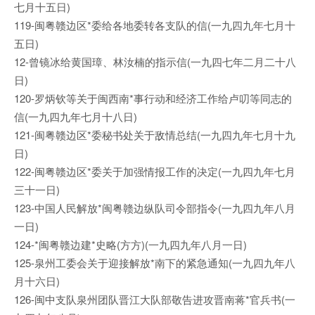
七月十五日)
119-闽粤赣边区*委给各地委转各支队的信(一九四九年七月十
五日)
12-曾镜冰给黄国璋、林汝楠的指示信(一九四七年二月二十八
日)
120-罗炳钦等关于闽西南*事行动和经济工作给卢叨等同志的
信(一九四九年七月十八日)
121-闽粤赣边区*委秘书处关于敌情总结(一九四九年七月十九
日)
122-闽粤赣边区*委关于加强情报工作的决定(一九四九年七月
三十一日)
123-中国人民解放*闽粤赣边纵队司令部指令(一九四九年八月
一日)
124-*闽粤赣边建*史略(方方)(一九四九年八月一日)
125-泉州工委会关于迎接解放*南下的紧急通知(一九四九年八
月十六日)
126-闽中支队泉州团队晋江大队部敬告进攻晋南蒋*官兵书(一