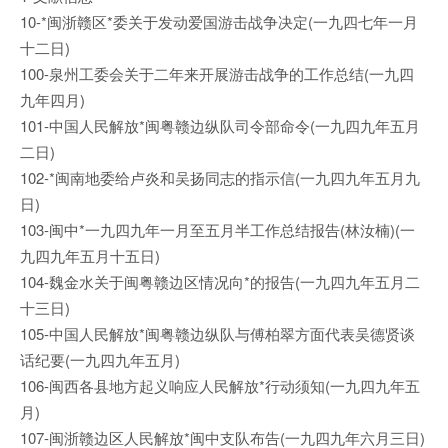
10-*闽浙赣区*委关于发动爱国游击战争决定(一九四七年一月
十二日)
100-泉州工委会关于二年来开展游击战争的工作总结(一九四
九年四月)
101-中国人民解放*闽粤赣边纵队司令部命令(一九四九年五月
二日)
102-*闽南地委给卢炎和吴扬同志的指示信(一九四九年五月九
日)
103-闽中*一九四九年一月至五月半工作总结报告(林汝楠)(一
九四九年五月十五日)
104-魏金水关于闽粤赣边区情况向*的报告(一九四九年五月二
十三日)
105-中国人民解放*闽粤赣边纵队与傅柏翠方面代表吴德贤谈
话纪要(一九四九年五月)
106-闽西各县地方起义响应人民解放*行动须知(一九四九年五
月)
107-闽浙赣边区人民解放*闽中支队布告(一九四九年六月三日)