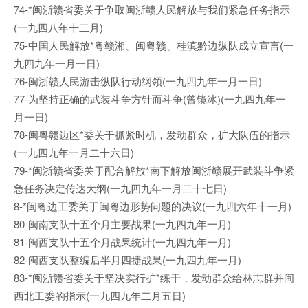
74-*闽浙赣省委关于争取闽浙赣人民解放与我们紧急任务指示
(一九四八年十二月)
75-中国人民解放*粤赣湘、闽粤赣、桂滇黔边纵队成立宣言(一
九四九年一月一日)
76-闽浙赣人民游击纵队行动纲领(一九四九年一月一日)
77-为坚持正确的武装斗争方针而斗争(曾镜冰)(一九四九年一
月一日)
78-闽粤赣边区*委关于抓紧时机，发动群众，扩大队伍的指示
(一九四九年一月二十六日)
79-*闽浙赣省委关于配合解放*南下解放闽浙赣展开武装斗争紧
急任务决定传达大纲(一九四九年一月二十七日)
8-*闽粤边工委关于闽粤边形势问题的决议(一九四六年十一月)
80-闽南支队十五个月主要战果(一九四九年一月)
81-闽西支队十五个月战果统计(一九四九年一月)
82-闽西支队整编后半月四捷战果(一九四九年一月)
83-*闽浙赣省委关于坚决实行扩*练干，发动群众给林志群并闽
西北工委的指示(一九四九年二月五日)