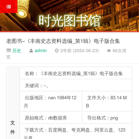
时光图书馆
老图书–《丰南史志资料选编_第1辑》电子版合集
历史
admin
2年前 (2024-06-23)
66次浏
览
名称：《丰南史志资料选编_第1辑》电子版合集
关键词：--,
出版地区：nan 1984年12
文件大小：83.14 M
月
B
原始格式：db数据库
导出格式：png
文
下载方式：百度网盘、夸克网盘、阿里云盘、123
件
云盘