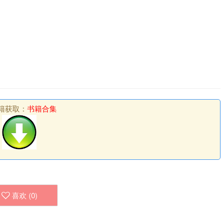
籍获取：
书籍合集
喜欢 (
0
)