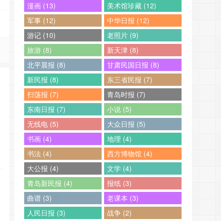
漫画 (13)
美术馆珍藏 (12)
军事 (12)
中华日报 (12)
游记 (10)
老照片 (9)
旅游 (8)
新天津 (8)
北平晨报 (8)
甘肃民国日报 (8)
新民报 (8)
东三省民报 (7)
扫荡报 (7)
青岛时报 (7)
东南日报 (7)
小说 (5)
无线电 (5)
大众日报 (5)
书画 (4)
地理 (4)
书法 (4)
西方博物馆 (4)
大公报 (4)
文学 (4)
青岛新民报 (4)
报纸 (3)
曲谱 (3)
老课本 (3)
人民日报 (3)
战争 (2)