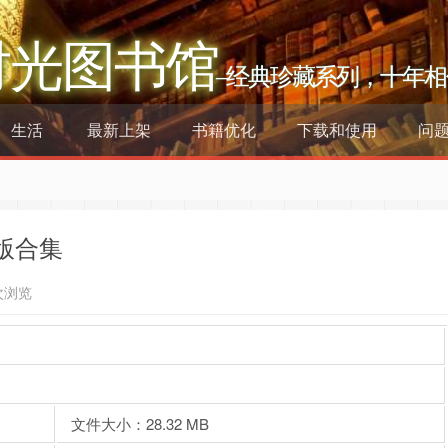
时光图书馆
–经典珍藏系列，十年相
生活
最新上架
书籍优化
下载和使用
问
版合集
次浏览
文件大小：28.32 MB