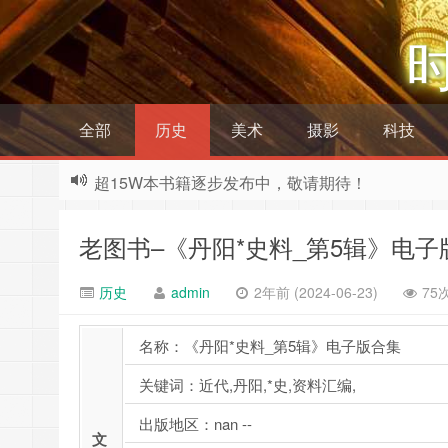
全部
历史
美术
摄影
科技
超15W本书籍逐步发布中，敬请期待！
老图书–《丹阳*史料_第5辑》电子
历史
admin
2年前 (2024-06-23)
75
名称：《丹阳*史料_第5辑》电子版合集
关键词：近代,丹阳,*史,资料汇编,
出版地区：nan --
文