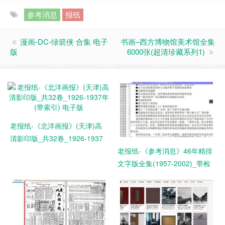
参考消息
报纸
漫画-DC-绿箭侠 合集 电子
书画–西方博物馆美术馆全集
版
6000张(超清珍藏系列1)
老报纸-《北洋画报》(天津)高
清影印版_共32卷_1926-1937
年(带索引) 电子版
老报纸-《参考消息》46年精排
文字版全集(1957-2002)_带检
索 电子版