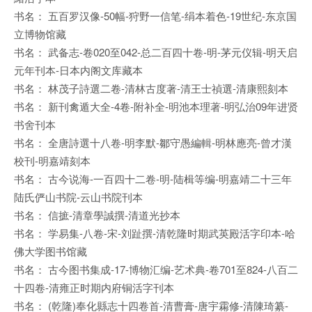
书名： 五百罗汉像-50幅-狩野一信笔-绢本着色-19世纪-东京国
立博物馆藏
书名： 武备志-卷020至042-总二百四十卷-明-茅元仪辑-明天启
元年刊本-日本内阁文库藏本
书名： 林茂子詩選二卷-清林古度著-清王士禎選-清康熙刻本
书名： 新刊禽遁大全-4卷-附补全-明池本理著-明弘治09年进贤
书舍刊本
书名： 全唐詩選十八卷-明李默-鄒守愚編輯-明林應亮-曾才漢
校刊-明嘉靖刻本
书名： 古今说海-一百四十二卷-明-陆楫等编-明嘉靖二十三年
陆氏俨山书院-云山书院刊本
书名： 信摭-清章學誠撰-清道光抄本
书名： 学易集-八卷-宋-刘趾撰-清乾隆时期武英殿活字印本-哈
佛大学图书馆藏
书名： 古今图书集成-17-博物汇编-艺术典-卷701至824-八百二
十四卷-清雍正时期内府铜活字刊本
书名： (乾隆)奉化縣志十四卷首-清曹膏-唐宇霦修-清陳琦纂-