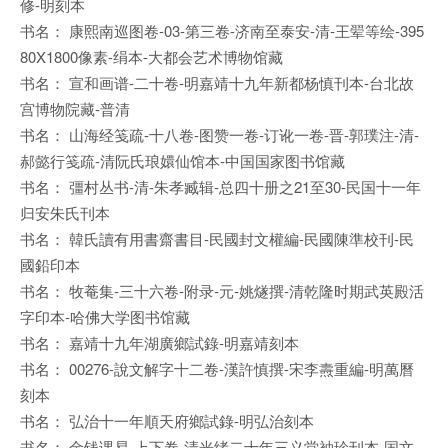
修-明刻本
书名： 康熙南巡图卷-03-第三卷-济南至泰安-清-王翚等绘-395
80X1800像素-绢本-大都会艺术博物馆藏
书名： 宣和画谱-二十卷-明嘉靖十九年新都杨慎刊本-台北故
宫博物院藏-普清
书名： 山海经笺疏-十八卷-图赞一卷-订讹一卷-晋-郭璞注-清-
郝懿行笺疏-清阮氏琅嬛仙馆本-中国国家图书馆藏
书名： 彊村丛书-清-朱孝臧辑-总四十册之21至30-民国十一年
归安朱氏刊本
书名： 韓氏讀有用書齋書目-民國封文權編-民國陳準校刊-民
國鉛印本
书名： 牧菴集-三十六卷-附录-元-姚燧撰-清乾隆时期武英殿活
字印本-哈佛大学图书馆藏
书名： 嘉靖十九年湖廣鄉試錄-明嘉靖刻本
书名： 00276-說文解字十二卷-漢許慎撰-宋李燾重編-明萬曆
刻本
书名： 弘治十一年順天府鄉試錄-明弘治刻本
书名： 金钱课易-上下卷-清光绪二十年三义堂袖珍刊本-国文