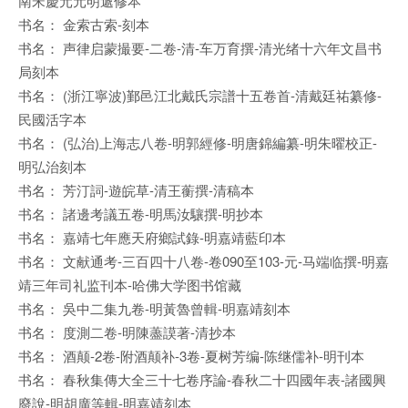
南宋慶元元明遞修本
书名： 金索古索-刻本
书名： 声律启蒙撮要-二卷-清-车万育撰-清光绪十六年文昌书
局刻本
书名： (浙江寧波)鄞邑江北戴氏宗譜十五卷首-清戴廷祐纂修-
民國活字本
书名： (弘治)上海志八卷-明郭經修-明唐錦編纂-明朱曜校正-
明弘治刻本
书名： 芳汀詞-遊皖草-清王蘅撰-清稿本
书名： 諸邊考議五卷-明馬汝驤撰-明抄本
书名： 嘉靖七年應天府鄉試錄-明嘉靖藍印本
书名： 文献通考-三百四十八卷-卷090至103-元-马端临撰-明嘉
靖三年司礼监刊本-哈佛大学图书馆藏
书名： 吳中二集九卷-明黃魯曾輯-明嘉靖刻本
书名： 度測二卷-明陳藎謨著-清抄本
书名： 酒颠-2卷-附酒颠补-3卷-夏树芳编-陈继儒补-明刊本
书名： 春秋集傳大全三十七卷序論-春秋二十四國年表-諸國興
廢說-明胡廣等輯-明嘉靖刻本