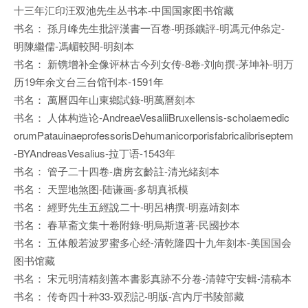
十三年汇印汪双池先生丛书本-中国国家图书馆藏
书名： 孫月峰先生批評漢書一百卷-明孫鑛評-明馮元仲叅定-
明陳繼儒-馮嵋較閱-明刻本
书名： 新镌增补全像评林古今列女传-8卷-刘向撰-茅坤补-明万
历19年余文台三台馆刊本-1591年
书名： 萬曆四年山東鄉試錄-明萬曆刻本
书名： 人体构造论-AndreaeVesaliiBruxellensis-scholaemedic
orumPatauinaeprofessorisDehumanicorporisfabricalibriseptem
-BYAndreasVesalius-拉丁语-1543年
书名： 管子二十四卷-唐房玄齡註-清光緒刻本
书名： 天罡地煞图-陆谦画-多胡真祇模
书名： 經野先生五經說二十-明呂柟撰-明嘉靖刻本
书名： 春草斋文集十卷附錄-明烏斯道著-民國抄本
书名： 五体般若波罗蜜多心经-清乾隆四十九年刻本-美国国会
图书馆藏
书名： 宋元明清精刻善本書影真跡不分卷-清韓守安輯-清稿本
书名： 传奇四十种33-双烈記-明版-宫内厅书陵部藏