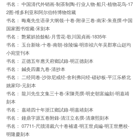
书名： 中国清代外销画-制茶制陶-行业人物-船只-植物花鸟-17
2图-维多利亚和阿尔伯特博物馆藏
书名： 晦庵先生语录大纲领-十卷-附录三卷-南宋-朱熹撰-中国
国家图书馆藏-宋刻本
书名： 艶紫娯拾餘帖-月雪花-歌川国貞画-1835年
书名： 玉台新咏-十卷-南朝-徐陵编-明崇祯六年吴郡寒山赵均
小宛堂刊本
书名： 正德五年應天府鄉試錄-明正德刻本
书名： 鍼灸四書九卷-清抄本
书名： 二经同卷-沙弥尼戒经-舍利弗问经-碛砂板-平江乐桥北
姚家印-元刻本
书名： 龍川先生文集三十卷-宋陳亮撰-明史朝富編刻-明嘉靖
刻本
书名： 嘉靖四十年浙江鄉試錄-明嘉靖刻本
书名： 鐘鼎字源五卷附錄-清汪立名撰-清康熙刻本
书名： 07711-尺牘清裁六十卷補遺-明王世貞編-明王世懋校-
明隆慶刻本