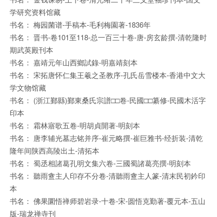
学研究资料馆藏
书名： 梅园菌谱-手稿本-毛利梅園著-1836年
书名： 晋书-卷101至118-总一百三十卷-唐-房玄龄撰-清乾隆时
期武英殿刊本
书名： 嘉靖元年山西鄉試錄-明嘉靖刻本
书名： 宋拓唐怀仁集王羲之圣教序-孔氏岳雪楼本-香港中文大
学文物馆藏
书名： (浙江鄞縣)鄞東桑氏宗譜□□卷-民國□□纂修-民國木活字
印本
书名： 霜林寤歌五卷-明胡貞開著-明刻本
书名： 唐李辅光墓志铭并序-崔元略撰-崔巨雅书-经折装-清乾
隆年间陕西高陵出土-清拓本
书名： 蜀丞相諸葛孔明文集六卷-三國蜀諸葛亮撰-明刻本
书名： 聽雨盦主人印存不分卷-清聽雨盦主人篆-清末民初鈐印
本
书名： 佛果圜悟禅师碧岩录-十卷-宋-圆悟克勤著-覆元本-五山
版-瑞龙禅寺刊