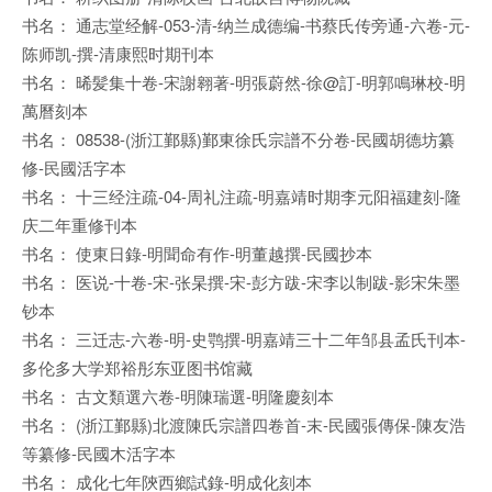
书名： 通志堂经解-053-清-纳兰成德编-书蔡氏传旁通-六卷-元-
陈师凯-撰-清康熙时期刊本
书名： 晞髪集十卷-宋謝翱著-明張蔚然-徐@訂-明郭鳴琳校-明
萬曆刻本
书名： 08538-(浙江鄞縣)鄞東徐氏宗譜不分卷-民國胡德坊纂
修-民國活字本
书名： 十三经注疏-04-周礼注疏-明嘉靖时期李元阳福建刻-隆
庆二年重修刊本
书名： 使東日錄-明聞命有作-明董越撰-民國抄本
书名： 医说-十卷-宋-张杲撰-宋-彭方跋-宋李以制跋-影宋朱墨
钞本
书名： 三迁志-六卷-明-史鹗撰-明嘉靖三十二年邹县孟氏刊本-
多伦多大学郑裕彤东亚图书馆藏
书名： 古文類選六卷-明陳瑞選-明隆慶刻本
书名： (浙江鄞縣)北渡陳氏宗譜四卷首-末-民國張傳保-陳友浩
等纂修-民國木活字本
书名： 成化七年陝西鄉試錄-明成化刻本