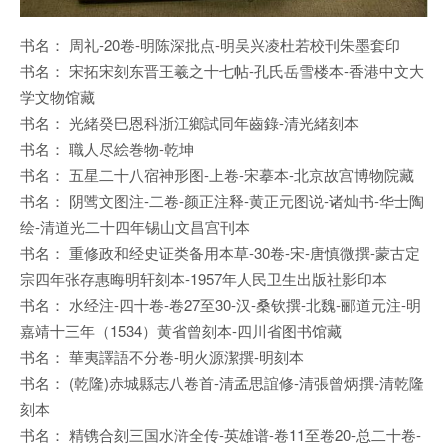
书名： 周礼-20卷-明陈深批点-明吴兴凌杜若校刊朱墨套印
书名： 宋拓宋刻东晋王羲之十七帖-孔氏岳雪楼本-香港中文大
学文物馆藏
书名： 光緒癸巳恩科浙江鄉試同年齒錄-清光緒刻本
书名： 職人尽絵巻物-乾坤
书名： 五星二十八宿神形图-上卷-宋摹本-北京故宫博物院藏
书名： 阴骘文图注-二卷-颜正注释-黄正元图说-诸灿书-华士陶
绘-清道光二十四年锡山文昌宫刊本
书名： 重修政和经史证类备用本草-30卷-宋-唐慎微撰-蒙古定
宗四年张存惠晦明轩刻本-1957年人民卫生出版社影印本
书名： 水经注-四十卷-卷27至30-汉-桑钦撰-北魏-郦道元注-明
嘉靖十三年（1534）黄省曾刻本-四川省图书馆藏
书名： 華夷譯語不分卷-明火源潔撰-明刻本
书名： (乾隆)赤城縣志八卷首-清孟思誼修-清張曾炳撰-清乾隆
刻本
书名： 精镌合刻三国水浒全传-英雄谱-卷11至卷20-总二十卷-