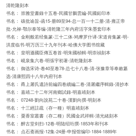
清乾隆刻本
书名： 崇雅堂書錄十五卷-民國甘鵬雲編-民國鉛印本
书名： 硃批谕旨-函15-册89至94-总一百一十二册-清-雍正帝
批-允禄-鄂尔泰等编-清乾隆三年内府活字朱墨套印本
书名： 金刚般若经集篆-三十二体-鸠摩罗什译-宋道肯集篆-明-
洪度临书-明万历三十九年刊本-哈佛大学图书馆藏
书名： 皇明遜國臣傳五卷首-明朱國楨輯-明崇禎刻本
书名： 峴泉集六卷-明張宇初著-清乾隆刻本
书名： 御选宋诗-卷40至卷78-总七十八卷-清-张豫章等奉敕纂
选-清康熙四十八年内府刊本
书名： 甬上屠氏遺詩前編四卷續編二卷-清屠繼序輯錄-清抄本
书名： 嘉靖二十二年河南鄉試錄-明嘉靖刻本
书名： 07248-劉向說苑二十卷-漢劉向撰-明刻本
书名： 十三經註疏（存一種）明嘉靖刻本
书名： 粟香室叢書（存二種）民國金武祥輯-清光緒刻本
书名： 醉古堂剑扫-12卷-明陆绍珩撰-1853年和刊本
书名： 点石斋画报-12集-24册-申报馆编印-1884-1889年