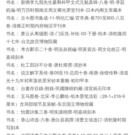
书名： 新镌李九我先生纂释科甲文式元魁真铎-八卷-明-李廷
机编-明万历时期南京周文卿光霁堂刊本-日本内阁文库藏本
书名： 古今图书集成-11-明伦汇编-官常典-卷701至800-八百
卷-清雍正时期内府铜活字刊本
书名： 萧云从离骚图-清-门应兆-补绘-03-下册-纸本-清乾隆四
十七年-台北故宫博物院藏
书名： 考古辭宗二十卷-明況叔祺編-明黃裳吉-周文化校正-明
嘉靖刻本
书名： 杜工部詩不分卷-唐杜甫撰-清抄本
书名： 说文解字系传-卷09至15-总四十卷-南唐-徐锴传释-清道
光十九年祁寯藻依景宋钞本重雕-初印甲本
书名： 台書存目錄-附錄-民國陳樹鈞藏-清宣統石印本
书名： 五马图卷-北宋-李公麟绘-纸本墨笔淡彩（28-1×216-9
厘米）含局部细节及装帧-东京国立博物馆藏
书名： 怡齋詩集三卷-明朱讓栩撰-明嘉靖刻本
书名： 香山诗选-六卷-唐白居易撰-清曹文埴选订-清乾隆时期
写刻本