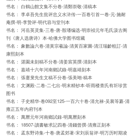
书名： 白鶴山館文集不分卷-清鄭崇敬-清稿本
书名： 李卓吾先生批评忠义水浒传-一百卷引首一卷-元-施耐
庵撰-明-李贽评-明代容与堂刊本
书名： 河岳英灵集-三卷-唐-殷璠编选-明崇祯元年毛氏汲古阁
刊《唐人选唐诗》本-哈佛大学图书馆藏
书名： 象數論六卷-清黃宗羲論-清黃百家圖-清汪瑞齡較訂-清
康熙刻本
书名： 湛園未刻稿不分卷-清姜宸英撰-清刻本
书名： 嘉靖十六年河南鄉試錄-明嘉靖刻本
书名： 張蹇叟先生文稿不分卷-張美翊-稿本
书名： 文渊殿-二卷-二七出-明末精钞本-听雨楼查氏有圻珍赏
图书
书名： 子史精华-卷092至125-一百六十卷-清允禄-吴襄等纂-清
雍正五年内府刊本
书名： 萬曆元年河南鄉試錄-明萬曆刻本
书名： 18507-讀書敏求記四卷-清錢曾撰-清雍正刻本
书名： 孟东野诗集-十卷-唐孟郊著-宋刘辰翁评-明万历时期凌