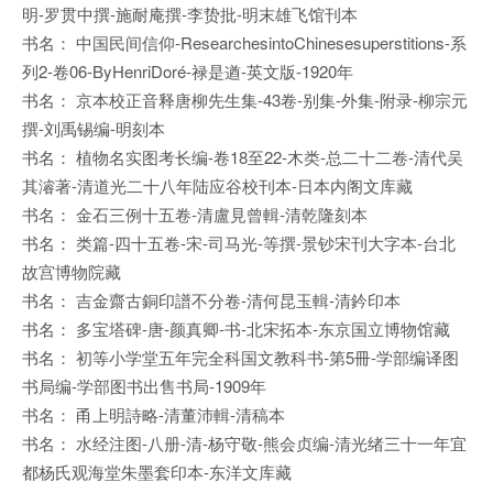
明-罗贯中撰-施耐庵撰-李贽批-明末雄飞馆刊本
书名： 中国民间信仰-ResearchesintoChinesesuperstitions-系
列2-卷06-ByHenriDoré-禄是遒-英文版-1920年
书名： 京本校正音释唐柳先生集-43卷-别集-外集-附录-柳宗元
撰-刘禹锡编-明刻本
书名： 植物名实图考长编-卷18至22-木类-总二十二卷-清代吴
其濬著-清道光二十八年陆应谷校刊本-日本内阁文库藏
书名： 金石三例十五卷-清盧見曾輯-清乾隆刻本
书名： 类篇-四十五卷-宋-司马光-等撰-景钞宋刊大字本-台北
故宫博物院藏
书名： 吉金齋古銅印譜不分卷-清何昆玉輯-清鈐印本
书名： 多宝塔碑-唐-颜真卿-书-北宋拓本-东京国立博物馆藏
书名： 初等小学堂五年完全科国文教科书-第5冊-学部编译图
书局编-学部图书出售书局-1909年
书名： 甬上明詩略-清董沛輯-清稿本
书名： 水经注图-八册-清-杨守敬-熊会贞编-清光绪三十一年宜
都杨氏观海堂朱墨套印本-东洋文库藏