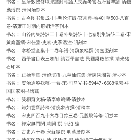
书名： 皇清敕授修職郎誥封朝議大夫顯考警石府君年譜-清錢
應溥撰-清同治刻本
书名： 古今图书集成-11-明伦汇编-官常典-卷401至500-八百
卷-清雍正时期内府铜活字刊本
书名： 山谷內集詩註二十卷外集詩註十七卷別集詩註二卷-宋
黃庭堅撰-宋任淵-史容-史季溫注-明刻本
书名： 寒松堂全集十二卷年譜-清魏象樞撰-清嘉慶刻本
书名： 西學書目表三卷附-讀西學書法-民國梁啟超撰-清光緒
石印本
书名： 正始堂集-清施澐撰-九華仙館集-清陳筠湘著-清抄本
书名： 资治通鉴残稿-一卷-宋-司马光书-59447×6688像素-中
国国家图书馆藏
书名： 雙桐齋文稿-清李維鏞撰-清抄本
书名： 鐵如意齋詩稿-清倪象占撰-清稿本
书名： 宋史四百九十六卷目錄三卷-元脫脫等修-明抄本
书名： 禅宗無門関-慧開-撰-宗紹-編
书名： 古史六十卷-宋蘇轍撰-明萬曆刻本
书名： 清仪阁题跋-清-张廷济-撰-清光绪二十年刊本