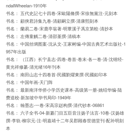
ndallWheelan-1910年
书名： 五代史記七十四卷-宋歐陽脩撰-宋徐無黨注-元刻本
书名： 顧俠君詩集九卷-清顧嗣立撰-清康熙刻本
书名： 蘭易二卷-宋鹿亭翁著-明蕈溪子馮京第較-清抄本
书名： 左傳童觽二卷-清邵堇撰-清稿本
书名： 中国丝绸图案-沈从文-王家树编-中国古典艺术出版社-1
957年出版
书名： （江西）长宁县志-四卷-卷首-卷末-各一卷-清-沈镕经-
黄光祥修纂-清光绪16年刊本
书名： 南田山志十四卷首-民國劉燿東撰-民國鉛印本
书名： 中国年画-天门阵
书名： 最新南洋华侨小学历史课本-高级第一册-姚绍华编-陆
费逵校-新加坡中华书局印-1949年
书名： 翰墨志-一卷-宋高宗赵构撰-清代钞本-06861
书名： 六子全书-04-新纂门目五臣音注扬子法言-10卷-汉扬雄
撰-李轨-柳宗元-注-明嘉靖十二年吴郡顾春世德堂刊-配补明刻
本