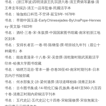
书名： (浙江寧波)四明清源王氏宗譜六卷-清王齊炳等纂修-清
王孝圭等採訪-清王一品等監修-民國活字本
书名： 瑜伽焰口科范-不空译-延宝6年-1678年
书名： 早期中国玉器-EarlyChinesejades-ByUnaPope-Hennes
sy-英文版-1923年
书名： 酒经-三卷-宋-朱肱撰-中国国家图书馆藏-南宋初浙江地
区刻本
书名： 安得长者言-一卷-明-陈继儒-撰-明崇祯九年刊（眉公十
种藏书）本
书名： 能改斋漫录-十八卷-宋-吴曾撰-清乾隆时期武英殿活字
印本-哈佛大学图书馆藏
书名： 锦绣万花谷-零本一册-存卷39至40-南宋时期刊本-日本
宫内厅书陵部藏
书名： 何水部集文-詩-梁何遜撰-清項道暉校錄-清雍正刻本
书名： 古今图书集成-14-明伦汇编-氏族典-卷481至560-六百四
十卷-清雍正时期内府铜活字刊本
书名： 五代史記-五代史記七十四卷-宋歐陽修撰-宋徐無黨注-