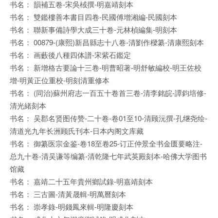
书名： 韻補五卷-宋吳棫撰-明嘉靖刻本
书名： 雙鑑樓善本書目四卷-民國傅增湘編-民國刻本
书名： 聯新事備詩學大成三十卷-元林楨編集-明刻本
书名： 00879-(康熙)新昌縣志十八卷-清劉作樑纂-清康熙刻本
书名： 画藪後八種四体譜-宋紫石鑑定
书名： 新增格古要論十三卷-明曹昭著-明舒敏編校-明王佐校
增-明黃正位重校-明刻清重修本
书名： (同治)蘇州府志一百五十卷首三卷-清李銘皖-譚鈞培修-
清光緒刻本
书名： 吴郡名贤图传赞-二十卷-卷01至10-清顾沅撰-孔继尧绘-
清道光九年长洲顾氏刊本-日本内阁文库藏
书名： 御纂医宗金鉴-卷18至卷25-订正仲景全书金匮要略注-
总九十卷-清吴谦等编纂-清乾隆七年武英殿刻本-哈佛大学图书
馆藏
书名： 嘉靖二十五年貴州鄉試錄-明嘉靖刻本
书名： 三古圖-清黃晟輯-明萬曆刻本
书名： 崇孝錄-明錢鳳來輯-明隆慶刻本