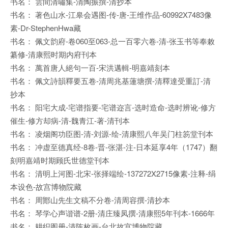
书名： 雲間清嘯集-清陶振撰-清抄本
书名： 著色山水-江皋会遇图-传-唐-王维作品-60992X7483像
素-Dr-StephenHwa藏
书名： 佩文韵府-卷060至063-总一百零六卷-清-张玉书等奉敕
纂修-清康熙时期内府刊本
书名： 萬首唐人絕句一百-宋洪邁輯-明嘉靖刻本
书名： 佩文詩韻釋要五卷-清周兆基蓮塘撰-清釋達受重訂-清
抄本
书名： 阳宅大成-宅谱指要-宅谱迩言-选时造命-选时辨讹-修方
催生-修方却病-清-魏青江-著-清刊本
书名： 凌烟阁功臣图-清-刘源-绘-清康熙八年吴门柱笏堂刊本
书名： 冲虚至德真经-8卷-晋-张湛-注-日本延享4年（1747）翻
刻明嘉靖时期顾氏世德堂刊本
书名： 清明上河图-北宋-张择端绘-137272X2715像素-注释-绢
本设色-故宫博物院藏
书名： 周鄮山先生文稿不分卷-清周容撰-清抄本
书名： 琴学心声谐谱-2册-清庄臻凤撰-清康熙5年刊本-1666年
书名： 耕织图册-清陈枚画-台北故宫博物院藏