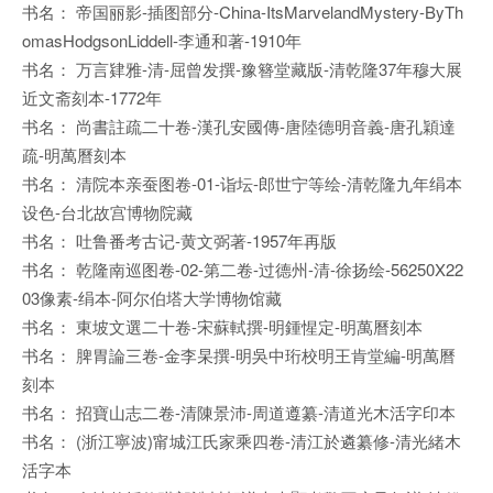
书名： 帝国丽影-插图部分-China-ItsMarvelandMystery-ByTh
omasHodgsonLiddell-李通和著-1910年
书名： 万言肄雅-清-屈曾发撰-豫簪堂藏版-清乾隆37年穆大展
近文斋刻本-1772年
书名： 尚書註疏二十卷-漢孔安國傳-唐陸德明音義-唐孔穎達
疏-明萬曆刻本
书名： 清院本亲蚕图卷-01-诣坛-郎世宁等绘-清乾隆九年绢本
设色-台北故宫博物院藏
书名： 吐鲁番考古记-黄文弼著-1957年再版
书名： 乾隆南巡图卷-02-第二卷-过德州-清-徐扬绘-56250X22
03像素-绢本-阿尔伯塔大学博物馆藏
书名： 東坡文選二十卷-宋蘇軾撰-明鍾惺定-明萬曆刻本
书名： 脾胃論三卷-金李杲撰-明吳中珩校明王肯堂編-明萬曆
刻本
书名： 招寶山志二卷-清陳景沛-周道遵纂-清道光木活字印本
书名： (浙江寧波)甯城江氏家乘四卷-清江於遴纂修-清光緒木
活字本