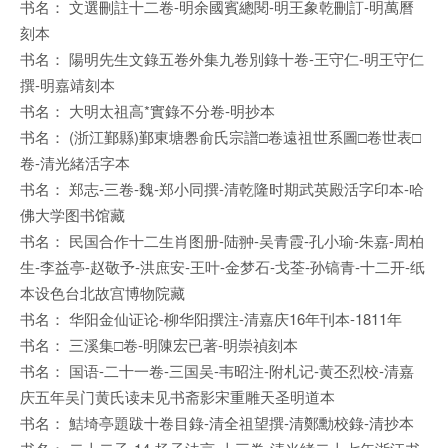
书名： 文選刪註十二卷-明余國賓總閱-明王象乾刪訂-明萬曆
刻本
书名： 陽明先生文錄五卷外集九卷別錄十卷-王守仁-明王守仁
撰-明嘉靖刻本
书名： 大明太祖高*實錄不分卷-明抄本
书名： (浙江鄞縣)鄞東塘嶴俞氏宗譜□卷遠祖世系圖□卷世表□
卷-清光緒活字本
书名： 郑志-三卷-魏-郑小同撰-清乾隆时期武英殿活字印本-哈
佛大学图书馆藏
书名： 民国合作十二生肖图册-陆翀-吴青霞-孔小瑜-朱嘉-周柏
生-李益亭-赵敬予-洪庶安-王叶-金梦石-戈荃-孙镐青-十二开-纸
本设色台北故宫博物院藏
书名： 华阳金仙证论-柳华阳撰注-清嘉庆16年刊本-1811年
书名： 三溪集□卷-明陳宏已著-明崇禎刻本
书名： 国语-二十一卷-三国吴-韦昭注-附札记-黄丕烈校-清嘉
庆五年吴门黄氏读未见书斋影宋重雕天圣明道本
书名： 鮚埼亭題跋十卷目錄-清全祖望撰-清鄭勳校錄-清抄本