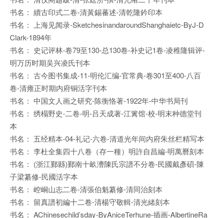
书名： 續古印式二卷-清黃錫蕃述-清乾隆鈐印本
书名： 上海见闻录-SketchesinandaroundShanghaietc-ByJ-D
Clark-1894年
书名： 史记评林-卷79至130-总130卷-补史记1卷-凌稚隆辑评-
明万历时期吴兴凌氏刊本
书名： 古今图书集成-11-明伦汇编-官常典-卷301至400-八百
卷-清雍正时期内府铜活字刊本
书名： 中国文人画之研究-陈衡恪著-1922年-中华书局刊
书名： 绣榻野史-二卷-明-吕天成著-江篱馆-校-明末种德堂刊
本
书名： 五经精本-04-礼记-六卷-清道光年间内府朱丝栏精写本
书名： 李杜全集四十八卷（存一種）明許自昌編-明萬曆刻本
书名： (浙江鄞縣)鄞南十畝漕陳氏宗譜不分卷-民國戴彥碩-陳
子梁纂修-民國活字本
书名： 崆峒山志二卷-清張伯魁纂修-清同治刻本
书名： 留真譜初編十二卷-清楊守敬輯-清光緒刻本
书名： AChinesechild’sday-ByAniceTerhune-插画-AlbertineRa