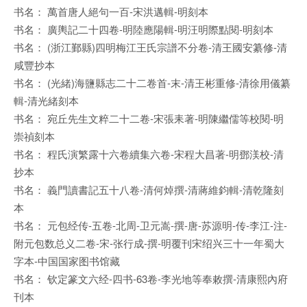
书名： 萬首唐人絕句一百-宋洪邁輯-明刻本
书名： 廣輿記二十四卷-明陸應陽輯-明汪明際點閱-明刻本
书名： (浙江鄞縣)四明梅江王氏宗譜不分卷-清王國安纂修-清
咸豐抄本
书名： (光緒)海鹽縣志二十二卷首-末-清王彬重修-清徐用儀纂
輯-清光緒刻本
书名： 宛丘先生文粹二十二卷-宋張耒著-明陳繼儒等校閱-明
崇禎刻本
书名： 程氏演繁露十六卷續集六卷-宋程大昌著-明鄧渼校-清
抄本
书名： 義門讀書記五十八卷-清何焯撰-清蔣維鈞輯-清乾隆刻
本
书名： 元包经传-五卷-北周-卫元嵩-撰-唐-苏源明-传-李江-注-
附元包数总义二卷-宋-张行成-撰-明覆刊宋绍兴三十一年蜀大
字本-中国国家图书馆藏
书名： 钦定篆文六经-四书-63卷-李光地等奉敕撰-清康熙內府
刊本