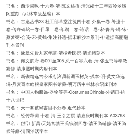
书名： 西泠闺咏-十六卷-清-陈文述撰-清光绪十三年西泠翠螺
阁重刻（武林掌故丛编）本
书名： 古逸丛书23-杜工部草堂注笺四十卷-外集一卷-补遗十
卷-传序碑铭一卷-目录二卷-年谱二卷-诗话二卷-宋-鲁言-辑-宋-
蔡梦弼-会笺-宋-黄鹤-集注补遗-据宋麻沙本景刊-补遗据高丽翻
刊本景刊
书名： 豫章先賢九家年譜-清楊希閔撰-清光緒刻本
书名： 佩文韵府-卷001至005-总一百零六卷-清-张玉书等奉敕
纂修-清康熙时期内府刊本
书名： 新锲精选古今乐府滚调新词玉树英-残本-明-黄文华选
辑-丹麦哥本哈根皇家图书馆藏-明万历中书林余绍崖刊本
书名： 中国人物服饰-器物等等-CostumesChinois-外销画-约
十八世纪
书名： 天一閣被竊書目不分卷-近代抄本
书名： 经传释词-十卷-清-王引之撰-清嘉庆时期刊本-A03798
书名： (浙江新昌)天姥官塘王氏宗譜四卷-清王尚輔修-清王尚
候等纂-清同治活字本