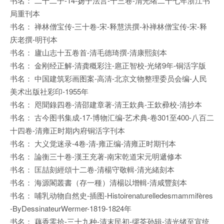
书名： 二十二子-14-扬子法言-十三卷-清光绪二十七年浙江书
局重刊本
书名： 禅林僧宝传-三十卷-宋-释慧洪撰-补禅林僧宝传-宋-释
庆老撰-明刊本
书名： 廬山志十五卷首-清毛德琦撰-清康熙刻本
书名： 金刚经正解-清龚穊彩注-扈正智校-光绪9年-铜活字版
书名： 中国建筑彩画图案-高清-北京文物整理委员会编-人民
美术出版社彩印-1955年
书名： 咫聞錄四卷-清邵建章著-清王欽典-王欽彛校-清抄本
书名： 古今图书集成-17-博物汇编-艺术典-卷301至400-八百二
十四卷-清雍正时期内府铜活字刊本
书名： 大义觉迷录-4卷-清-雍正编-清雍正时期刊本
书名： 論衡三十卷-漢王充著-南宋乾道宋元明遞修本
书名： 匡喆刻經頌十二卷-清楊守敬輯-清光緒刻本
书名： 海源閣叢書（存一種）清楊以增輯-清咸豐刻本
书名： 哺乳动物自然史-插图-Histoirenaturelledesmammifères
-ByDessinateurWermer-1819-1824年
书名： 藕香零拾-三十九种-清末民初-缪荃孙辑-清光绪至宣统