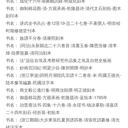
书名： 成化十六年湖廣鄉試錄-明成化刻本
书名： 御制棉花图-清-方观承画-乾隆题诗-清代文石刻拓-图木
刻印本
书名： 讲武全书兵占-卷12至19-总二十七卷-不著撰人-明崇祯
时期修德堂刊本
书名： 族譜不分卷-清康熙刻本
书名： (同治)永新縣志二十六卷首-清蕭玉春-陳恩浩修-清李
煒-段夢龍纂-清同治刻本
书名： 法*远征在埃及考察研究作品集之埃及自然史板画
书名： 鈔南宮詞紀-明梁少自-陳所聞撰-明抄本
书名： (浙江寧波)四明月湖陸氏宗譜十二卷首-末-民國王德光-
陸本豫等編纂-民國活字本
书名： 商文毅公遺行集-明商汝頤撰-明正德刻本
书名： 御题棉花图-方观承画-乾隆题诗-蓝拓本-1765年
书名： 诒晋斋法书-四集-十六卷-清-永瑆书-钱泳摹勒-清嘉庆
二十四年刻石-经折装-初拓本
书名： (浙江鄞縣)大步東張氏夏房譜四卷-清張世訓纂修-清光
緒活字本