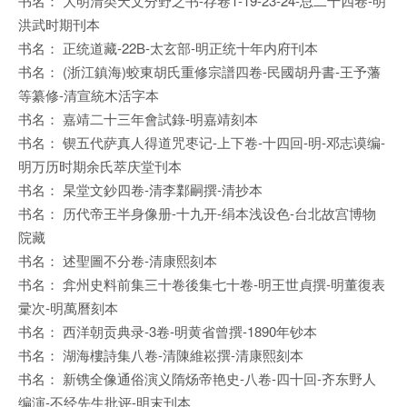
书名： 大明清类天文分野之书-存卷1-19-23-24-总二十四卷-明
洪武时期刊本
书名： 正统道藏-22B-太玄部-明正统十年内府刊本
书名： (浙江鎮海)蛟東胡氏重修宗譜四卷-民國胡丹書-王予藩
等纂修-清宣統木活字本
书名： 嘉靖二十三年會試錄-明嘉靖刻本
书名： 锲五代萨真人得道咒枣记-上下卷-十四回-明-邓志谟编-
明万历时期余氏萃庆堂刊本
书名： 杲堂文鈔四卷-清李鄴嗣撰-清抄本
书名： 历代帝王半身像册-十九开-绢本浅设色-台北故宫博物
院藏
书名： 述聖圖不分卷-清康熙刻本
书名： 弇州史料前集三十卷後集七十卷-明王世貞撰-明董復表
彚次-明萬曆刻本
书名： 西洋朝贡典录-3卷-明黄省曾撰-1890年钞本
书名： 湖海樓詩集八卷-清陳維崧撰-清康熙刻本
书名： 新镌全像通俗演义隋炀帝艳史-八卷-四十回-齐东野人
编演-不经先生批评-明末刊本