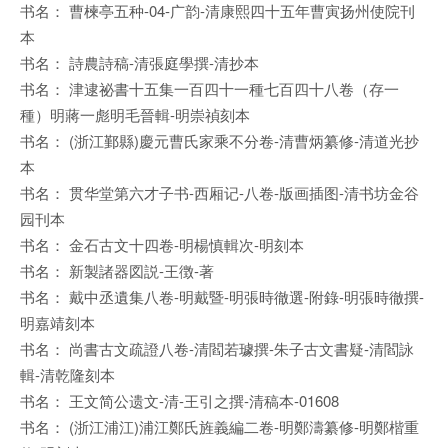
书名： 曹楝亭五种-04-广韵-清康熙四十五年曹寅扬州使院刊
本
书名： 詩農詩稿-清張庭學撰-清抄本
书名： 津逮祕書十五集一百四十一種七百四十八卷（存一
種）明蔣一彪明毛晉輯-明崇禎刻本
书名： (浙江鄞縣)慶元曹氏家乘不分卷-清曹炳纂修-清道光抄
本
书名： 贯华堂第六才子书-西厢记-八卷-版画插图-清书坊金谷
园刊本
书名： 金石古文十四卷-明楊慎輯次-明刻本
书名： 新製諸器図説-王徴-著
书名： 戴中丞遺集八卷-明戴暨-明張時徹選-附錄-明張時徹撰-
明嘉靖刻本
书名： 尚書古文疏證八卷-清閻若璩撰-朱子古文書疑-清閻詠
輯-清乾隆刻本
书名： 王文简公遗文-清-王引之撰-清稿本-01608
书名： (浙江浦江)浦江鄭氏旌義編二卷-明鄭濤纂修-明鄭楷重