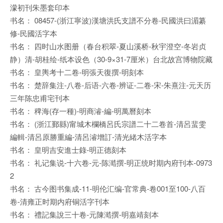
濛初刊朱墨套印本
书名： 08457-(浙江寧波)漢塘洪氏支譜不分卷-民國洪曰湄纂
修-民國活字本
书名： 四时山水图册（春台积翠-夏山溪桥-秋宇澄空-冬岩贞
静）清-胡桂绘-纸本设色（30-9×31-7厘米）台北故宫博物院藏
书名： 皇輿考十二卷-明張天復撰-明刻本
书名： 楚辞集注-八卷-后语-六卷-辨证-二卷-宋-朱熹注-元天历
三年陈忠甫宅刊本
书名： 稗海(存一種)-明商濬-編-明萬曆刻本
书名： (浙江鄞縣)甯城木欄橋呂氏宗譜二十二卷首-清呂蜚雯
編輯-清呂原勝重編-清呂濬增訂-清光緒木活字本
书名： 皇明吉安進士錄-明正德刻本
书名： 礼记集说-十六卷-元-陈澔撰-明正统时期内府刊本-0973
2
书名： 古今图书集成-11-明伦汇编-官常典-卷001至100-八百
卷-清雍正时期内府铜活字刊本
书名： 禮記集說三十卷-元陳澔撰-明嘉靖刻本