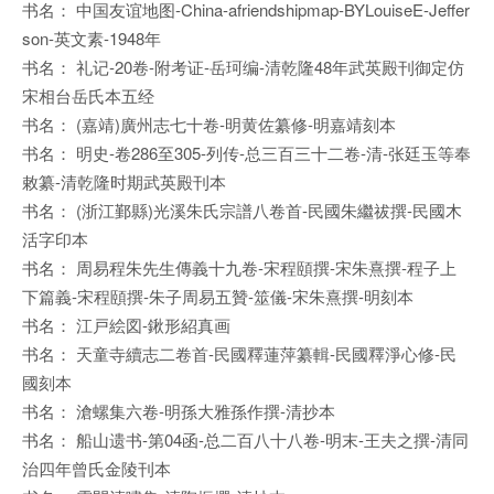
书名： 中国友谊地图-China-afriendshipmap-BYLouiseE-Jeffer
son-英文素-1948年
书名： 礼记-20卷-附考证-岳珂编-清乾隆48年武英殿刊御定仿
宋相台岳氏本五经
书名： (嘉靖)廣州志七十卷-明黄佐纂修-明嘉靖刻本
书名： 明史-卷286至305-列传-总三百三十二卷-清-张廷玉等奉
敕纂-清乾隆时期武英殿刊本
书名： (浙江鄞縣)光溪朱氏宗譜八卷首-民國朱繼祓撰-民國木
活字印本
书名： 周易程朱先生傳義十九卷-宋程頤撰-宋朱熹撰-程子上
下篇義-宋程頤撰-朱子周易五贊-筮儀-宋朱熹撰-明刻本
书名： 江戸絵図-鍬形紹真画
书名： 天童寺續志二卷首-民國釋蓮萍纂輯-民國釋淨心修-民
國刻本
书名： 滄螺集六卷-明孫大雅孫作撰-清抄本
书名： 船山遗书-第04函-总二百八十八卷-明末-王夫之撰-清同
治四年曾氏金陵刊本