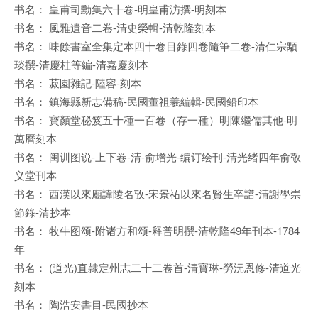
书名： 皇甫司勳集六十卷-明皇甫汸撰-明刻本
书名： 風雅遺音二卷-清史榮輯-清乾隆刻本
书名： 味餘書室全集定本四十卷目錄四卷隨筆二卷-清仁宗顒
琰撰-清慶桂等編-清嘉慶刻本
书名： 菽園雜記-陸容-刻本
书名： 鎮海縣新志備稿-民國董祖羲編輯-民國鉛印本
书名： 寶顏堂秘笈五十種一百卷（存一種）明陳繼儒其他-明
萬曆刻本
书名： 闺训图说-上下卷-清-俞增光-编订绘刊-清光绪四年俞敬
义堂刊本
书名： 西漢以來廟諱陵名攷-宋景祐以來名賢生卒譜-清謝學崇
節錄-清抄本
书名： 牧牛图颂-附诸方和颂-释普明撰-清乾隆49年刊本-1784
年
书名： (道光)直隷定州志二十二卷首-清寶琳-勞沅恩修-清道光
刻本
书名： 陶浩安書目-民國抄本