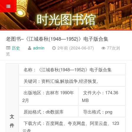
时光图书馆
老图书–《江城春秋(1948—1952)》电子版合集
历史
admin
2年前 (2024-06-07)
77次浏
览
名称：《江城春秋(1948—1952)》电子版合集
关键词：资料汇编,解放战争,经济恢复,
出版地区：吉林市 1990年
文件大小：174.36
2月
MB
原始格式：db数据库
导出格式：png
文
下载方式：百度网盘、夸克网盘、阿里云盘、123
件
云盘