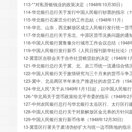
113-**对私营银钱业的政策决定（1948年10月30日）
114-华北银行总行关于发行中国人民银行钞票的指示（194
115-华北银行石家庄分行的工作总結（1948年11月）
116-华北、山东，西北解放区成立人民银行发行统一货币（
117-华北银行总行关于东北、中原区货币兑换问题的通知（
118-中国人民银行冀鲁豫分行城市工作会议总结（1948年
119-中国人民银行发行新币《人民日报刊新华社社论》(19
12-冀晋区合联会关于合作社贷粮贷款的决定（1946年1月
121-华北银行总行关于冀、北、农三币统一流通综合情况（
122-中国人民银行关于敌情研究与三个月来的货币斗争工作
123-冀中、北岳两区半年来生产推进社的农贷工作（1948
124-华北人民*关于从1949年1月1日起，以中国人民银
126-*华北局关于货币政策给北平市委的指示（1948年2
127-中州农民银行总行与华北银行太岳区行、太行区行建
128-中国人民银行总行关于对新解放区金元券的方针问题（
129-中国人民银行发行新币传单（1948年12月30日)
13-冀晋区行署关于肃淸伪钞扩大与统一边币阵地的指示（1