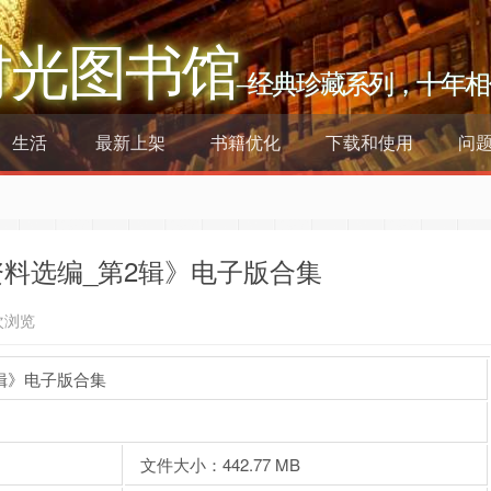
时光图书馆
–经典珍藏系列，十年相
生活
最新上架
书籍优化
下载和使用
问
料选编_第2辑》电子版合集
次浏览
辑》电子版合集
文件大小：442.77 MB