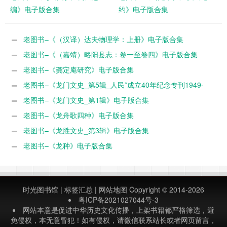
编》电子版合集
约》电子版合集
老图书–《（汉译）达夫物理学：上册》电子版合集
老图书–《（嘉靖）略阳县志：卷一至卷四》电子版合集
老图书–《龚定庵研究》电子版合集
老图书–《龙门文史_第5辑_人民*成立40年纪念专刊1949-
1989》电子版合集
老图书–《龙门文史_第1辑》电子版合集
老图书–《龙舟歌四种》电子版合集
老图书–《龙胜文史_第3辑》电子版合集
老图书–《龙种》电子版合集
时光图书馆
|
标签汇总
|
网站地图
Copyright © 2014-2026
粤ICP备2021027044号-3
网站本意是促进中华历史文化传播，上架书籍都严格筛选，避
免侵权，本无意冒犯！如有侵权，请微信联系站长或者网页留言，