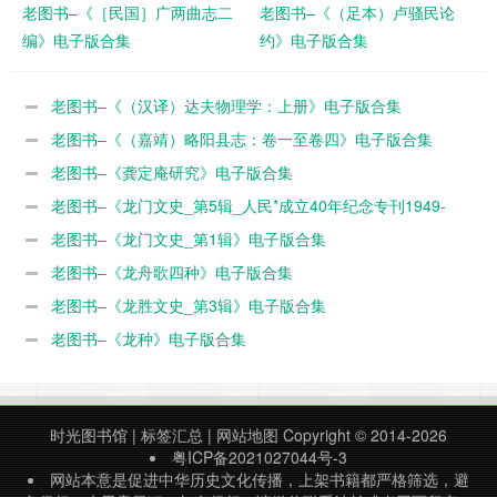
老图书–《［民国］广两曲志二
老图书–《（足本）卢骚民论
编》电子版合集
约》电子版合集
老图书–《（汉译）达夫物理学：上册》电子版合集
老图书–《（嘉靖）略阳县志：卷一至卷四》电子版合集
老图书–《龚定庵研究》电子版合集
老图书–《龙门文史_第5辑_人民*成立40年纪念专刊1949-
1989》电子版合集
老图书–《龙门文史_第1辑》电子版合集
老图书–《龙舟歌四种》电子版合集
老图书–《龙胜文史_第3辑》电子版合集
老图书–《龙种》电子版合集
时光图书馆
|
标签汇总
|
网站地图
Copyright © 2014-2026
粤ICP备2021027044号-3
网站本意是促进中华历史文化传播，上架书籍都严格筛选，避