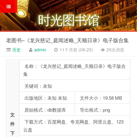
时光图书馆
老图书–《龙兴慈记_庭闻述略_天顺日录》电子版合集
历史
admin
11个月前 (08-25)
29次浏览
名称：《龙兴慈记_庭闻述略_天顺日录》电子版合
集
关键词：未知
出版地区：未知 未知
文件大小：19.58 MB
原始格式：db数据库
导出格式：png
文
下载方式：百度网盘、夸克网盘、阿里云盘、123
件
云盘
下