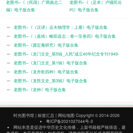
老图书–《［民国］广两曲志二
老图书–《（足本）卢骚民论
编》电子版合集
约》电子版合集
老图书–《（汉译）达夫物理学：上册》电子版合集
老图书–《（嘉靖）略阳县志：卷一至卷四》电子版合集
老图书–《龚定庵研究》电子版合集
老图书–《龙门文史_第5辑_人民*成立40年纪念专刊1949-
1989》电子版合集
老图书–《龙门文史_第1辑》电子版合集
老图书–《龙舟歌四种》电子版合集
老图书–《龙胜文史_第3辑》电子版合集
老图书–《龙种》电子版合集
时光图书馆
|
标签汇总
|
网站地图
Copyright © 2014-2026
粤ICP备2021027044号-3
网站本意是促进中华历史文化传播，上架书籍都严格筛选，避