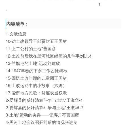
内容清单：
1-文献信息
10-访土改领导干部贾封五王国材
11-上二公村的土地*曹国彦
12-土改前后我在黑河城区经历的几件事刘进才
13-兰旗屯的土地*运动刘建欣
14-1947年春的下乡工作团徐树秋
15-回忆土改时期的儿童团王国材
16-土改运动中的小故事（六则）
17-爱辉地方民歌：贫雇农当权歌
2-爱辉县的反奸清算斗争与土地*王淑华-1
2-爱辉县的反奸清算斗争与土地*王淑华-2
3-土地*运动的尖兵——记寿丹亭曹国彦
4-黑河土地会议召开前后的情况张进良