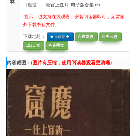
载
《魔窟——新官上任1》电子版合集.db
提示：也支持在线观看，安装阅读器即可，无需额
外下载书籍文件。
下载地址：
★阅读器★
百度网盘
阿里云盘
123云盘
夸克网盘
内容截图：(
图片有压缩，使用阅读器观看更清晰
)