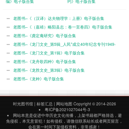
编》电子版合集
约》电子版合集
老图书–《（汉译）达夫物理学：上册》电子版合集
老图书–《（嘉靖）略阳县志：卷一至卷四》电子版合集
老图书–《龚定庵研究》电子版合集
老图书–《龙门文史_第5辑_人民*成立40年纪念专刊1949-
1989》电子版合集
老图书–《龙门文史_第1辑》电子版合集
老图书–《龙舟歌四种》电子版合集
老图书–《龙胜文史_第3辑》电子版合集
老图书–《龙种》电子版合集
时光图书馆
|
标签汇总
|
网站地图
Copyright © 2014-2026
粤ICP备2021027044号-3
网站本意是促进中华历史文化传播，上架书籍都严格筛选，避
免侵权，本无意冒犯！如有侵权，请微信联系站长或者网页留言，
会在第一时间下架侵权资料，非常感谢！