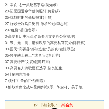
21-辛亥*志士吴配基事略(吴知难)
23-记爱国爱乡华侨何照轩(何君硕)
25-抗战时期的肇庆报业(于昌)
27-烧毁金利马口岗日*浮桥经过(李志鸿)
29-“红楼”话旧(鲁墨)
3-高要县历史沿革)(*高要县文史办公室整理)
31-宋、元、明、清有政绩的高要县官简介(陈日辉)
33-国民*高要县*部制造假*员的真相(陈厚昌)
35-羚羊峡上被土*“绑票”记(李廷芳)
37-高要特产“文岌鲤(郭启东)
39-高要名人诗歌楹联选录(柳良汇集)
5-叶挺同志简介
7-领村*斗争的回忆(谢森)
9-解放水南之战斗见闻(钟敦厚、陈森杆、吴子楚)
书籍获取：
书籍合集