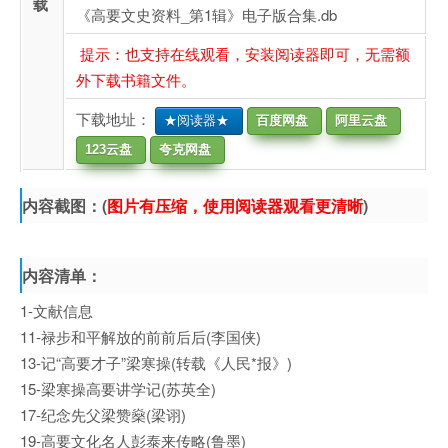
载
《高要文史资料_第1辑》电子版合集.db
提示：也支持在线观看，安装阅读器即可，无需额
外下载书籍文件。
下载地址：
★阅读器★
百度网盘
阿里云盘
123云盘
夸克网盘
内容截图：(
图片有压缩，使用阅读器观看更清晰
)
内容清单：
1-文献信息
11-禄步和平解放的前前后后(李国侠)
13-记“高要才子”梁寒操(转载《人民*报》)
15-梁寒操高要讲学记(苏英全)
17-纪念先父梁赞燊(梁诩)
19-高要文化名人彭泰来传略(鲁墨)