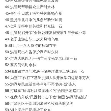
43-蒋机虐炸安河渔民死伤九波涛
44-洪管局帮助群众生产时永林
45-去年今日成子湖坚持片断杨齐贤
46-坚持淮北斗争的几点经验张灿明
47-仁和坚持中的英雄和群众陈一石
48-洪管局召开荣*会议处理复员安家生产朱成业等
49-老子山游击队二次火烧地乌龟
5-湖上五十八天坚持前后魏存平
50-洪管局出布告保护湖产时永林
51-洪湖大队以无一伤亡三度光复老山陈一石
52-要闻简讯时永林
53-临淮镇群众与水决斗堵塞汴洪堤三缺口陈一石
54-为整*工作打下基础洪湖大队开展学习运动朱万友
55-洪湖草民生活富裕今年不再“跑年饭”兆东
56-打破蒋*所谓对洪泽湖地区的“合围扫荡赵汇川
57-在我内外线*民困扰打击下敌“包围”洪湖阴谋流产
58-洪泽县区干部组织渔民抢收鸡头谢贤等
59-湖上坚持日记摘抄王化东