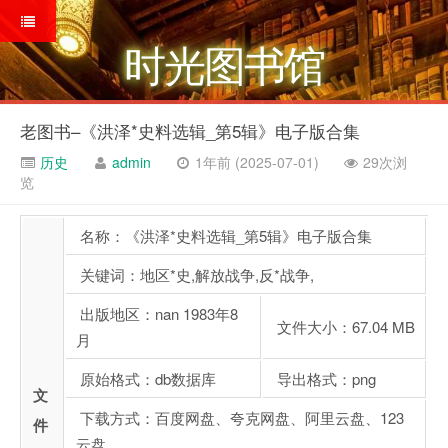
时光图书馆
老图书–《洪泽*史料选辑_第5辑》电子版合集
历史
admin
1年前 (2025-07-01)
29次浏
览
名称：《洪泽*史料选辑_第5辑》电子版合集
关键词：地区*史,解放战争,反*战争,
出版地区：nan 1983年8
文件大小：67.04 MB
月
原始格式：db数据库
导出格式：png
文
下载方式：百度网盘、夸克网盘、阿里云盘、123
件
云盘