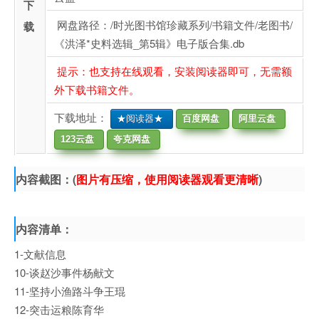
下
网盘路径：/时光图书馆珍藏系列/书籍文件/老图书/
载
《洪泽*史料选辑_第5辑》电子版合集.db
提示：也支持在线观看，安装阅读器即可，无需额
外下载书籍文件。
下载地址：
★阅读器★
百度网盘
阿里云盘
123云盘
夸克网盘
内容截图：(
图片有压缩，使用阅读器观看更清晰
)
内容清单：
1-文献信息
10-谈赵沙事件杨献文
11-坚持小渔路斗争王琨
12-突击运粮陈育华