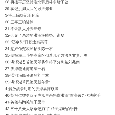
28-再接再厉坚持淮北蒋后斗争绕子健
29-蒋记洪湖大队的毁灭郑亚
3-湖上除奸记王化东
30-三字三响陆铮
31-不让敌人抢去陆铮
32-会见了亲爱的洪泽湖晓扬、训华
33-“还乡队”日暮途穷高曙
34-惩奸伸冤农民抬头陈一石
35-坚持湖上斗争湖东区创造几个方法李文贵、勇
36-洪泽湖贫苦渔民即将争得平分利益刘兆南
37-洪泽疏通河道陈一石
38-溧河渔民分渔船刘广林
39-洪泽湖草民渔民新年劳*
4-解放战争时期的洪泽县陈硕峰
40-胡冠仁智勇双全虎窝里杀恶虎洪泽*首高铸九伏法家千
41-英雄与陶滩陈子梁等
42-五十八天大屠杀记顽*在成子湖畔的罪行