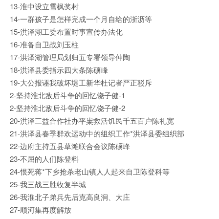
13-淮中设立雪枫奖村
14-一群孩子是怎样完成一个月自给的浙沥等
15-洪泽湖工委布置时事宣传办法化
16-准备自卫战刘玉柱
17-洪泽湖管理局划归五专署领导仲陶
18-洪泽县委指示四大条陈硕峰
19-大公报诬我破坏堤工新华杜记者严正驳斥
2-坚持淮北敌后斗争的回忆饶子健-1
2-坚持淮北敌后斗争的回忆饶子健-2
20-洪泽三益合作社办平粜救活饥民千五百户陈礼宽
21-洪泽县春季群欢运动中的组织工作*洪泽县委组织部
22-边府主持五县草滩联合会议陈硕峰
23-不屈的人们陈登料
24-恨死蒋*下乡抢杀老山镇人人起来自卫陈登科等
25-我三战三胜收复半城
26-我淮北子弟兵先后克高良涧、大庄
27-顺河集再度解放