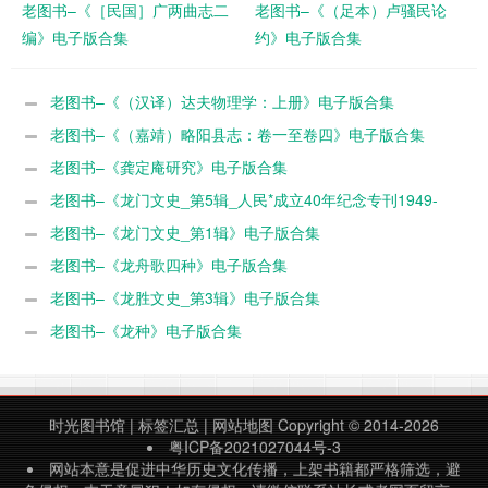
老图书–《［民国］广两曲志二
老图书–《（足本）卢骚民论
编》电子版合集
约》电子版合集
老图书–《（汉译）达夫物理学：上册》电子版合集
老图书–《（嘉靖）略阳县志：卷一至卷四》电子版合集
老图书–《龚定庵研究》电子版合集
老图书–《龙门文史_第5辑_人民*成立40年纪念专刊1949-
1989》电子版合集
老图书–《龙门文史_第1辑》电子版合集
老图书–《龙舟歌四种》电子版合集
老图书–《龙胜文史_第3辑》电子版合集
老图书–《龙种》电子版合集
时光图书馆
|
标签汇总
|
网站地图
Copyright © 2014-2026
粤ICP备2021027044号-3
网站本意是促进中华历史文化传播，上架书籍都严格筛选，避