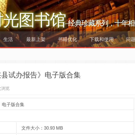
时光图书馆
–经典珍藏系列，十年相
生活
最新上架
书籍优化
下载和使用
问
陕县试办报告》电子版合集
次浏览
》电子版合集
文件大小：30.93 MB