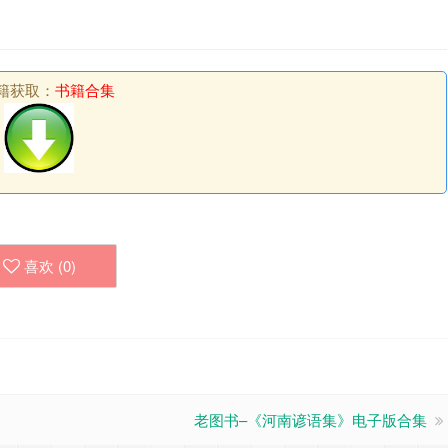
籍获取：
书籍合集
喜欢 (
0
)
老图书–《河南谚语集》电子版合集