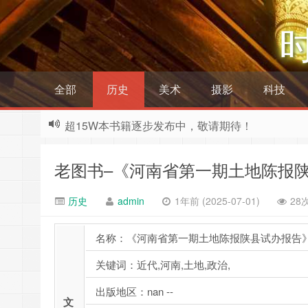
全部
历史
美术
摄影
科技
超15W本书籍逐步发布中，敬请期待！
老图书–《河南省第一期土地陈报
历史
admin
1年前 (2025-07-01)
28
名称：《河南省第一期土地陈报陕县试办报告
关键词：近代,河南,土地,政治,
出版地区：nan --
文