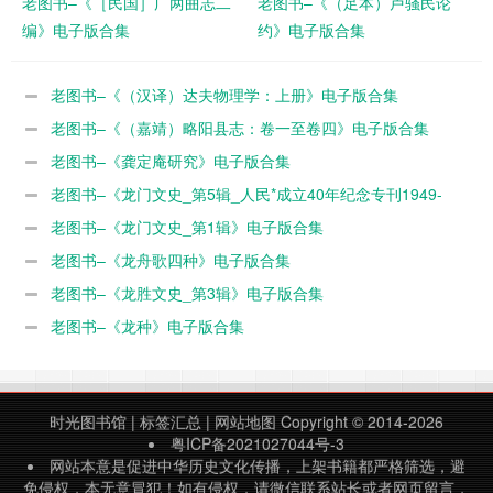
老图书–《［民国］广两曲志二
老图书–《（足本）卢骚民论
编》电子版合集
约》电子版合集
老图书–《（汉译）达夫物理学：上册》电子版合集
老图书–《（嘉靖）略阳县志：卷一至卷四》电子版合集
老图书–《龚定庵研究》电子版合集
老图书–《龙门文史_第5辑_人民*成立40年纪念专刊1949-
1989》电子版合集
老图书–《龙门文史_第1辑》电子版合集
老图书–《龙舟歌四种》电子版合集
老图书–《龙胜文史_第3辑》电子版合集
老图书–《龙种》电子版合集
时光图书馆
|
标签汇总
|
网站地图
Copyright © 2014-2026
粤ICP备2021027044号-3
网站本意是促进中华历史文化传播，上架书籍都严格筛选，避
免侵权，本无意冒犯！如有侵权，请微信联系站长或者网页留言，