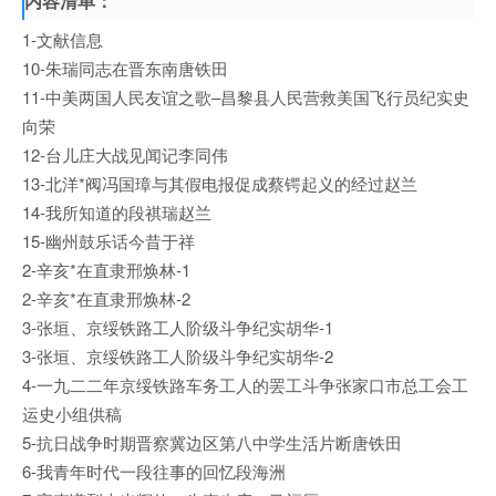
内容清单：
1-文献信息
10-朱瑞同志在晋东南唐铁田
11-中美两国人民友谊之歌–昌黎县人民营救美国飞行员纪实史
向荣
12-台儿庄大战见闻记李同伟
13-北洋*阀冯国璋与其假电报促成蔡锷起义的经过赵兰
14-我所知道的段祺瑞赵兰
15-幽州鼓乐话今昔于祥
2-辛亥*在直隶邢焕林-1
2-辛亥*在直隶邢焕林-2
3-张垣、京绥铁路工人阶级斗争纪实胡华-1
3-张垣、京绥铁路工人阶级斗争纪实胡华-2
4-一九二二年京绥铁路车务工人的罢工斗争张家口市总工会工
运史小组供稿
5-抗日战争时期晋察冀边区第八中学生活片断唐铁田
6-我青年时代一段往事的回忆段海洲