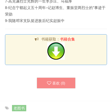
7-高克谦烈士光辉的一生李步庄、马福厚
8-纪念宁都起义五十周年–记赵博生、董振堂两烈士的*事迹于
荣勋
9-我随邓宋支队挺进敌后纪实赵振中
书籍获取：
书籍合集
喜欢 (
0
)
老图书