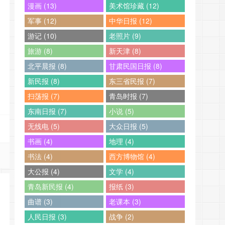
漫画 (13)
美术馆珍藏 (12)
军事 (12)
中华日报 (12)
游记 (10)
老照片 (9)
旅游 (8)
新天津 (8)
北平晨报 (8)
甘肃民国日报 (8)
新民报 (8)
东三省民报 (7)
扫荡报 (7)
青岛时报 (7)
东南日报 (7)
小说 (5)
无线电 (5)
大众日报 (5)
书画 (4)
地理 (4)
书法 (4)
西方博物馆 (4)
大公报 (4)
文学 (4)
青岛新民报 (4)
报纸 (3)
曲谱 (3)
老课本 (3)
人民日报 (3)
战争 (2)