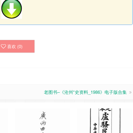
喜欢 (
0
)
老图书–《沧州*史资料_1986》电子版合集