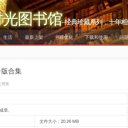
时光图书馆
–经典珍藏系列，十年相
生活
最新上架
书籍优化
下载和使用
问
子版合集
次浏览
成章,
文件大小：20.26 MB