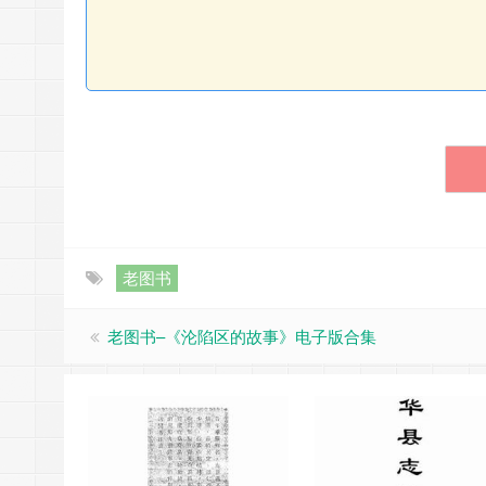
老图书
老图书–《沦陷区的故事》电子版合集