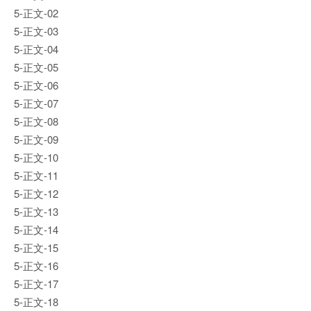
5-正文-02
5-正文-03
5-正文-04
5-正文-05
5-正文-06
5-正文-07
5-正文-08
5-正文-09
5-正文-10
5-正文-11
5-正文-12
5-正文-13
5-正文-14
5-正文-15
5-正文-16
5-正文-17
5-正文-18