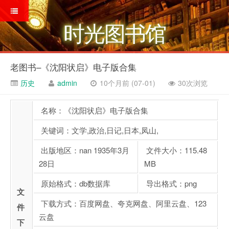
时光图书馆
老图书–《沈阳状启》电子版合集
历史
admin
10个月前 (07-01)
30次浏览
名称：《沈阳状启》电子版合集
关键词：文学,政治,日记,日本,凤山,
出版地区：nan 1935年3月
文件大小：115.48
28日
MB
原始格式：db数据库
导出格式：png
文
下载方式：百度网盘、夸克网盘、阿里云盘、123
件
云盘
下