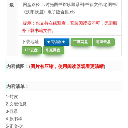
网盘路径：/时光图书馆珍藏系列/书籍文件/老图书/
载
《沈阳状启》电子版合集.db
提示：也支持在线观看，安装阅读器即可，无需额
外下载书籍文件。
下载地址：
★阅读器★
百度网盘
阿里云盘
123云盘
夸克网盘
内容截图：(
图片有压缩，使用阅读器观看更清晰
)
内容清单：
1-封皮
2-文献信息
3-目录
4-原书样
5-正文-01