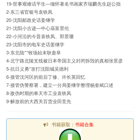
19-世事艰难话平生—缅怀著名书画家齐瑞麟先生赵公拙
2-东三省官银号袁铁凤
20-沈阳邮政史话姜继学
21-沈阳小古迹—中心庙富景伦
22-小河沿的今昔袁铁凤、郭景珊
23-沈阳市的电车史话姜继学
3-东北陆**牧场始末耿畲阜
4-北宁路北陵支线被日本帝国主义封闭拆毁的真相张景彦
5-抗日义勇*攻打沈阳城吴德利
6-接管沈河区的前后丁修、许长英回忆
7-接管伪警察署，建立一分局姜继学整理杨奎斌口述
8-敌伪时期的奉天市工业袁铁凤
9-解放前的大西关百货业田竞先
书籍获取：
书籍合集