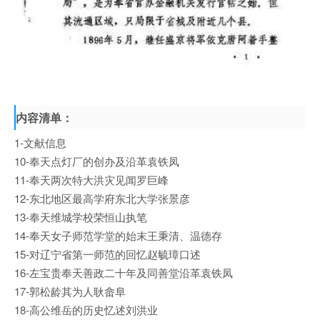
内容清单：
1-文献信息
10-奉天点灯厂的创办及沿革袁铁凤
11-奉天两次特大洪灾见闻罗巨峰
12-东北地区最高学府东北大学张景彦
13-奉天维城学校荣恒山执笔
14-奉天女子师范学堂的始末王秉清、温德存
15-对辽宁省第一师范的回忆赵毓璋口述
16-左宝贵奉天善政二十年及同善堂沿革袁铁凤
17-郭松龄其为人耿畲阜
18-高公维岳的历史忆述刘洪业