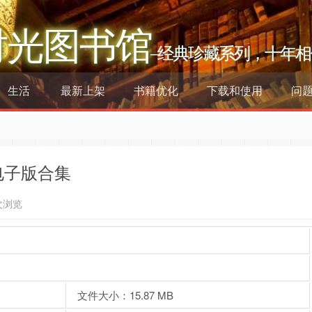
时光图书馆
–经典珍藏系列，十年相
生活
最新上架
书籍优化
下载和使用
问
电子版合集
次浏览
文件大小：15.87 MB