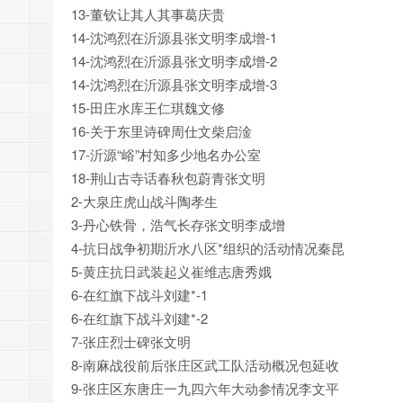
13-董钦让其人其事葛庆贵
14-沈鸿烈在沂源县张文明李成增-1
14-沈鸿烈在沂源县张文明李成增-2
14-沈鸿烈在沂源县张文明李成增-3
15-田庄水库王仁琪魏文修
16-关于东里诗碑周仕文柴启淦
17-沂源“峪”村知多少地名办公室
18-荆山古寺话春秋包蔚青张文明
2-大泉庄虎山战斗陶孝生
3-丹心铁骨，浩气长存张文明李成增
4-抗日战争初期沂水八区*组织的活动情况秦昆
5-黄庄抗日武装起义崔维志唐秀娥
6-在红旗下战斗刘建*-1
6-在红旗下战斗刘建*-2
7-张庄烈士碑张文明
8-南麻战役前后张庄区武工队活动概况包延收
9-张庄区东唐庄一九四六年大动参情况李文平