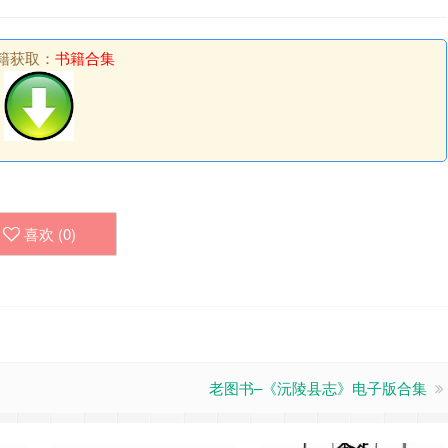
籍获取：
书籍合集
喜欢 (
0
)
老图书–《沅陵县志》电子版合集