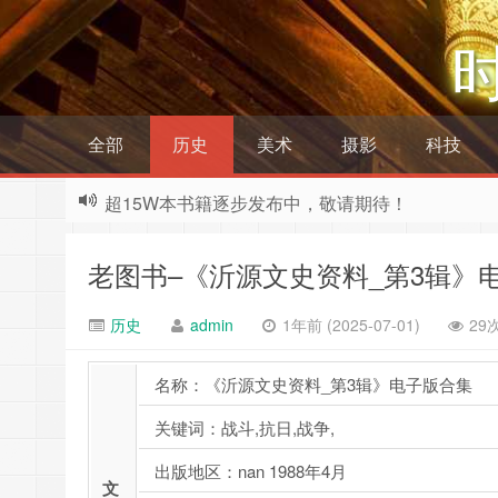
全部
历史
美术
摄影
科技
超15W本书籍逐步发布中，敬请期待！
老图书–《沂源文史资料_第3辑》
历史
admin
1年前 (2025-07-01)
29
名称：《沂源文史资料_第3辑》电子版合集
关键词：战斗,抗日,战争,
出版地区：nan 1988年4月
文