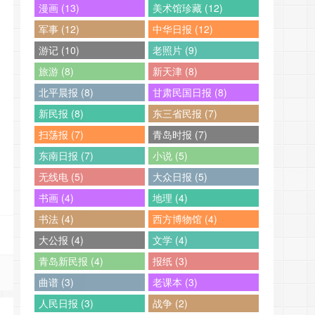
漫画 (13)
美术馆珍藏 (12)
军事 (12)
中华日报 (12)
游记 (10)
老照片 (9)
旅游 (8)
新天津 (8)
北平晨报 (8)
甘肃民国日报 (8)
新民报 (8)
东三省民报 (7)
扫荡报 (7)
青岛时报 (7)
东南日报 (7)
小说 (5)
无线电 (5)
大众日报 (5)
书画 (4)
地理 (4)
书法 (4)
西方博物馆 (4)
大公报 (4)
文学 (4)
青岛新民报 (4)
报纸 (3)
曲谱 (3)
老课本 (3)
人民日报 (3)
战争 (2)