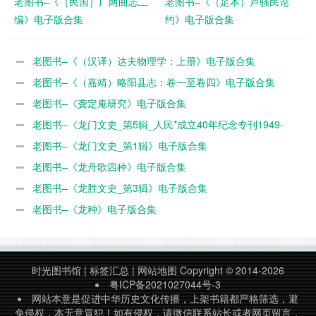
老图书–《［民国］广两曲志二
老图书–《（足本）卢骚民论
编》电子版合集
约》电子版合集
老图书–《（汉译）达夫物理学：上册》电子版合集
老图书–《（嘉靖）略阳县志：卷一至卷四》电子版合集
老图书–《龚定庵研究》电子版合集
老图书–《龙门文史_第5辑_人民*成立40年纪念专刊1949-
1989》电子版合集
老图书–《龙门文史_第1辑》电子版合集
老图书–《龙舟歌四种》电子版合集
老图书–《龙胜文史_第3辑》电子版合集
老图书–《龙种》电子版合集
时光图书馆
|
标签汇总
|
网站地图
Copyright © 2014-2026
粤ICP备2021027044号-3
网站本意是促进中华历史文化传播，上架书籍都严格筛选，避
免侵权，本无意冒犯！如有侵权，请微信联系站长或者网页留言，