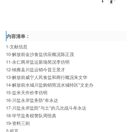
内容清单：
1-文献信息
10-解放前金沙食盐供应概况陈正茂
11-永仁两岸盐运新场简况李仿明
12-纳雍县川盐运销今昔王景才
13-解放前威宁人民食盐和商行概况朱文华
14-解放前水城川盐购销简况水城特区*文史办
15-盐米天作价李仿明
16-川盐永岸盐务防*牟永达
17-川盐永岸盐防*与土*的几次战斗牟永达
18-毕节盐务税警队周悟真
19-资料三则
2-前言