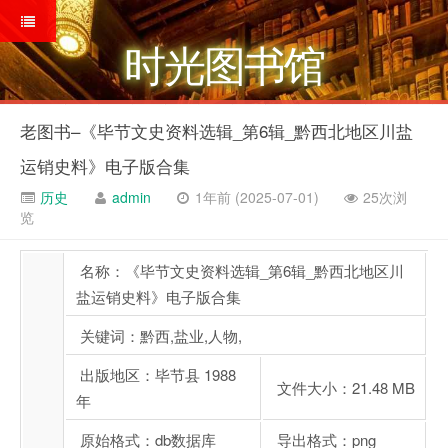
时光图书馆
老图书–《毕节文史资料选辑_第6辑_黔西北地区川盐
运销史料》电子版合集
历史
admin
1年前 (2025-07-01)
25次浏
览
名称：《毕节文史资料选辑_第6辑_黔西北地区川
盐运销史料》电子版合集
关键词：黔西,盐业,人物,
出版地区：毕节县 1988
文件大小：21.48 MB
年
原始格式：db数据库
导出格式：png