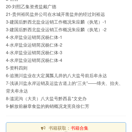
20-刘熙乙集资煮盐戴广德
21-贵州裕民盐井公司在水城开凿盐井的经过刘裕远
3-建国后黔西北盐业运销工作概况朱应麟（执笔）-1
3-建国后黔西北盐业运销工作概况朱应麟（执笔）-2
4-水岸盐业运销简况杨仁体-1
4-水岸盐业运销简况杨仁体-2
4-水岸盐业运销简况杨仁体-3
4-水岸盐业运销简况杨仁体-4
5-资料四则
6-追溯川盐业在大定属瓢儿井的八大盐号前后牟永达
7-浅谈川盐永岸运销及运盐古道上的“三夫”——缔夫、抬夫、
背夫牟永达
8-滥泥沟（大关）八大盐号黔西县*文史办
9-解放前赫章食盐的购销概况龙宪良徐仁芳
书籍获取：
书籍合集