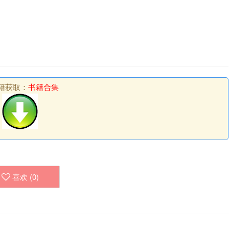
籍获取：
书籍合集
喜欢 (
0
)