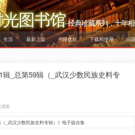
时光图书馆
–经典珍藏系列，十年相
生活
最新上架
书籍优化
下载和使用
问
第1辑_总第59辑（_武汉少数民族史料专
次浏览
9辑（_武汉少数民族史料专辑）》电子版合集