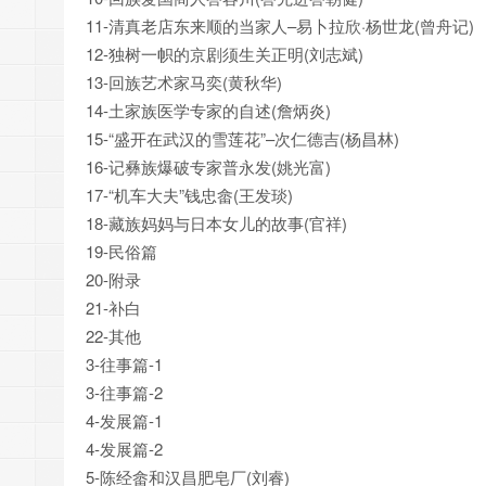
11-清真老店东来顺的当家人–易卜拉欣·杨世龙(曾舟记)
12-独树一帜的京剧须生关正明(刘志斌)
13-回族艺术家马奕(黄秋华)
14-土家族医学专家的自述(詹炳炎)
15-“盛开在武汉的雪莲花”–次仁德吉(杨昌林)
16-记彝族爆破专家普永发(姚光富)
17-“机车大夫”钱忠畲(王发琰)
18-藏族妈妈与日本女儿的故事(官祥)
19-民俗篇
20-附录
21-补白
22-其他
3-往事篇-1
3-往事篇-2
4-发展篇-1
4-发展篇-2
5-陈经畲和汉昌肥皂厂(刘睿)