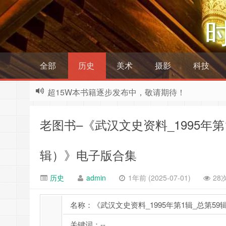
全部
历史
美术
摄影
科技
超15W本书籍逐步发布中，敬请期待！
老图书–《武汉文史资料_1995年
辑）》电子版合集
历史
admin
1年前 (2025-07-01)
28
名称：《武汉文史资料_1995年第1辑_总第5
关键词：--,