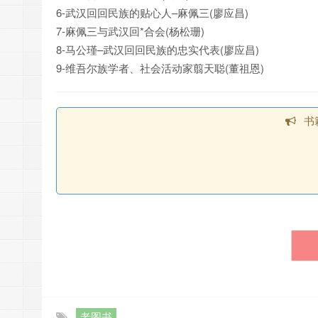
6-武汉回回民族的贴心人–麻佩三(廖应昌)
7-麻佩三与武汉回*合会(杨松珊)
8-马公瑾–武汉回回民族的忠实代表(廖应昌)
9-维吾尔族学者、社会活动家翦天聪(董祖恩)
书
老图书