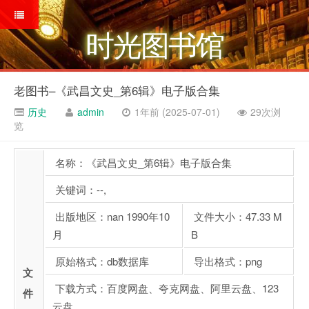
时光图书馆
老图书–《武昌文史_第6辑》电子版合集
历史
admin
1年前 (2025-07-01)
29次浏
览
名称：《武昌文史_第6辑》电子版合集
关键词：--,
出版地区：nan 1990年10
文件大小：47.33 M
月
B
原始格式：db数据库
导出格式：png
文
下载方式：百度网盘、夸克网盘、阿里云盘、123
件
云盘