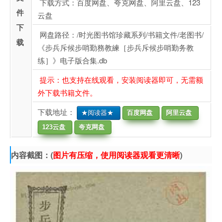
下载方式：百度网盘、夸克网盘、阿里云盘、123
件
云盘
下
网盘路径：/时光图书馆珍藏系列/书籍文件/老图书/
载
《步兵斥候步哨勤務教練［步兵斥候步哨勤务教
练］》电子版合集.db
提示：也支持在线观看，安装阅读器即可，无需额
外下载书籍文件。
下载地址：
★阅读器★
百度网盘
阿里云盘
123云盘
夸克网盘
内容截图：(
图片有压缩，使用阅读器观看更清晰
)