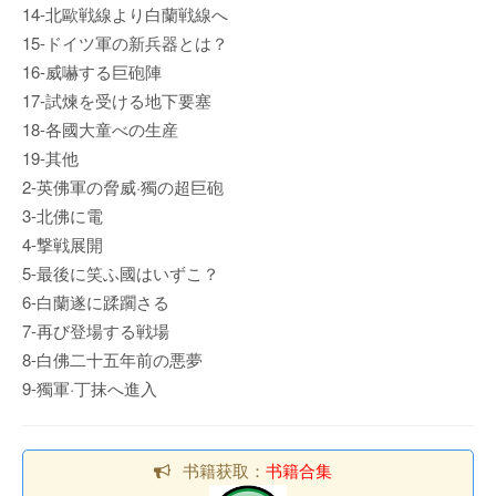
14-北歐戦線より白蘭戦線へ
15-ドイツ軍の新兵器とは？
16-威嚇する巨砲陣
17-試煉を受ける地下要塞
18-各國大童べの生産
19-其他
2-英佛軍の脅威·獨の超巨砲
3-北佛に電
4-撃戦展開
5-最後に笑ふ國はいずこ？
6-白蘭遂に蹂躙さる
7-再び登場する戦場
8-白佛二十五年前の悪夢
9-獨軍·丁抹へ進入
书籍获取：
书籍合集