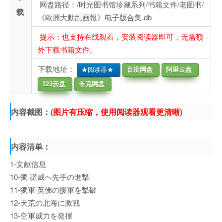
网盘路径：/时光图书馆珍藏系列/书籍文件/老图书/
载
《歐洲大動乱画報》电子版合集.db
提示：也支持在线观看，安装阅读器即可，无需额
外下载书籍文件。
下载地址：
★阅读器★
百度网盘
阿里云盘
123云盘
夸克网盘
内容截图：(
图片有压缩，使用阅读器观看更清晰
)
内容清单：
1-文献信息
10-獨·諾威へ先手の進撃
11-獨軍·英佛の援軍を撃破
12-天荒の北海に激戦
13-空軍威力を発揮