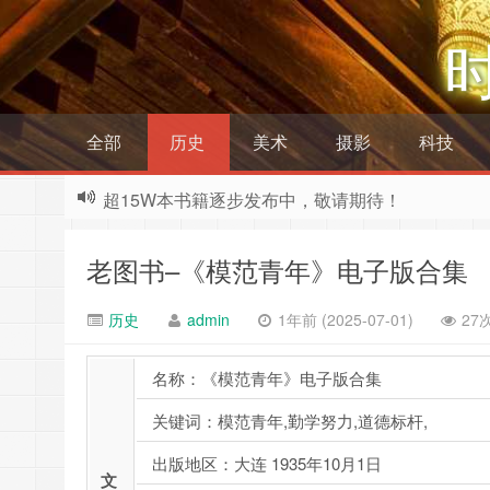
全部
历史
美术
摄影
科技
超15W本书籍逐步发布中，敬请期待！
老图书–《模范青年》电子版合集
历史
admin
1年前 (2025-07-01)
27
名称：《模范青年》电子版合集
关键词：模范青年,勤学努力,道德标杆,
出版地区：大连 1935年10月1日
文