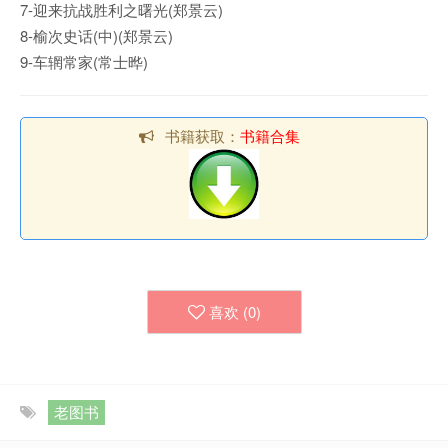
7-迎来抗战胜利之曙光(郑景云)
8-榆次史话(中)(郑景云)
9-车辋常家(常士晔)
书籍获取：
书籍合集
喜欢 (
0
)
老图书