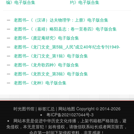
编》电子版合集
约》电子版合集
老图书–《（汉译）达夫物理学：上册》电子版合集
老图书–《（嘉靖）略阳县志：卷一至卷四》电子版合集
老图书–《龚定庵研究》电子版合集
老图书–《龙门文史_第5辑_人民*成立40年纪念专刊1949-
1989》电子版合集
老图书–《龙门文史_第1辑》电子版合集
老图书–《龙舟歌四种》电子版合集
老图书–《龙胜文史_第3辑》电子版合集
老图书–《龙种》电子版合集
时光图书馆
|
标签汇总
|
网站地图
Copyright © 2014-2026
粤ICP备2021027044号-3
网站本意是促进中华历史文化传播，上架书籍都严格筛选，避
免侵权，本无意冒犯！如有侵权，请微信联系站长或者网页留言，
会在第一时间下架侵权资料，非常感谢！