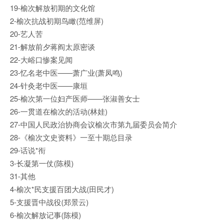
19-榆次解放初期的文化馆
2-榆次抗战初期鸟瞰(范维屏)
20-艺人苦
21-解放前夕蒋阎太原密谈
22-大峪口惨案见闻
23-忆名老中医——萧广业(萧凤鸣)
24-针灸老中医——康垣
25-榆次第一位妇产医师——张淑善女士
26-一贯道在榆次的活动(林娃)
27-中国人民政治协商会议榆次市第九届委员会简介
28-《榆次文史资料》一至十期总目录
29-话说*衔
3-长凝第一仗(陈模)
31-其他
4-榆次*民支援百团大战(田民才)
5-支援晋中战役(郑景云)
6-榆次解放记事(陈模)