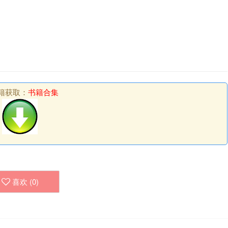
籍获取：
书籍合集
喜欢 (
0
)