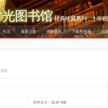
时光图书馆
–经典珍藏系列，十年相
生活
最新上架
书籍优化
下载和使用
问
次浏览
文件大小：32.67 MB