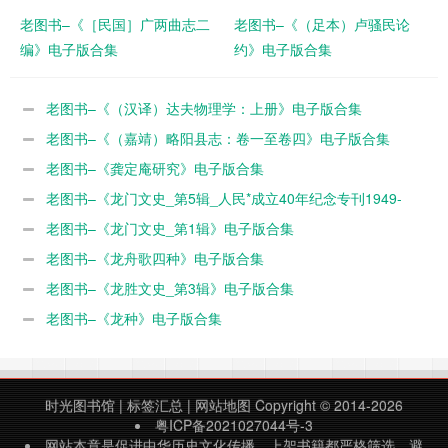
老图书–《［民国］广两曲志二
老图书–《（足本）卢骚民论
编》电子版合集
约》电子版合集
老图书–《（汉译）达夫物理学：上册》电子版合集
老图书–《（嘉靖）略阳县志：卷一至卷四》电子版合集
老图书–《龚定庵研究》电子版合集
老图书–《龙门文史_第5辑_人民*成立40年纪念专刊1949-
1989》电子版合集
老图书–《龙门文史_第1辑》电子版合集
老图书–《龙舟歌四种》电子版合集
老图书–《龙胜文史_第3辑》电子版合集
老图书–《龙种》电子版合集
时光图书馆
|
标签汇总
|
网站地图
Copyright © 2014-2026
粤ICP备2021027044号-3
网站本意是促进中华历史文化传播，上架书籍都严格筛选，避