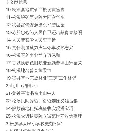
1-文献信息
10-松溪县地质矿产概况黄雪青
11-松溪钨矿简史陈大同谢华东
12-我县富饶资源徐永平游世金
13-赤胆忠心为人民自卫还击献青春祭明
14-人民警察爱人民李玉麟
15-责任制显威力灾年夺丰收孙志兴
16-松溪医药事业简介万佩和
17-古城换春色旧貌变新颜曹坤山宋金荣
18-松溪地名普查黄秉恒
19-我县基本完成林业“三定”工作林舒
2-山川（渭田区）
21-黄钟平读书佚事山中人
22-松溪民间谚语、俗语选徐义雄搜集
24-解放前地租赋税征收实况潘宝琨
25-松溪农谚拾零陈立诚范世守收集整理
3-松溪县人民小学校史范绍武
5-松溪基督教概况李金球