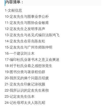
内容清单：
1-文献信息
10-定友先生与图事业李公朴
11-定友先生与图协会金敏甫
12-定友先生之发明李昌声
13-定友先生与名见式编目法陈鸿飞
14-定友先生在菲岛陈友松
15-定友先生与广州市师陈仲明
16-一个建议刘士木
17-编印杜氏业著书木之意义俞爽迷
18-对于杜氏业着之感想张觉生
19-图书分类与著录程伯群
20-我所见的俩个问题吕绍虞
21-定友先生印象记涂祝颜
22-我所认识的定友先生蒋彻
23-记定友先生伍本
24-记杜母邓太夫人陈孔昭