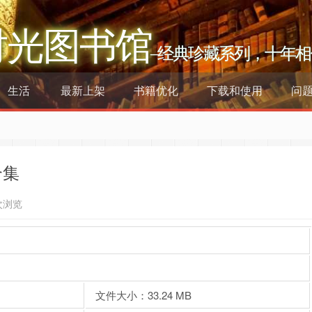
时光图书馆
–经典珍藏系列，十年相
生活
最新上架
书籍优化
下载和使用
问
合集
次浏览
文件大小：33.24 MB