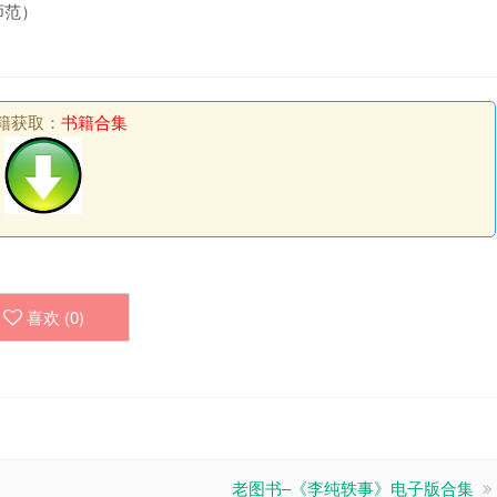
师范）
）
籍获取：
书籍合集
喜欢 (
0
)
老图书–《李纯轶事》电子版合集