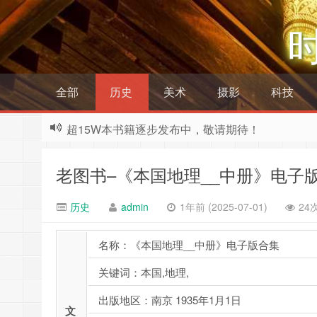
全部
历史
美术
摄影
科技
超15W本书籍逐步发布中，敬请期待！
老图书–《本国地理__中册》电子
历史
admin
1年前 (2025-07-01)
24
名称：《本国地理__中册》电子版合集
关键词：本国,地理,
出版地区：南京 1935年1月1日
文