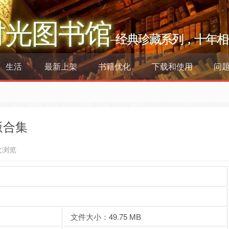
时光图书馆
–经典珍藏系列，十年相
生活
最新上架
书籍优化
下载和使用
问
版合集
次浏览
文件大小：49.75 MB