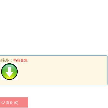
籍获取：
书籍合集
喜欢 (
0
)