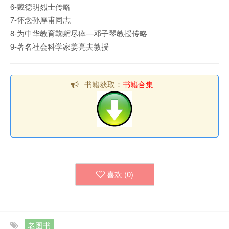
6-戴德明烈士传略
7-怀念孙厚甫同志
8-为中华教育鞠躬尽瘁—邓子琴教授传略
9-著名社会科学家姜亮夫教授
书籍获取：
书籍合集
喜欢 (
0
)
老图书