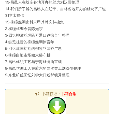
13-昌邑人在胶东各地开办的丝房刘汉儒整理
14-我们所了解的昌邑人在辽宁、吉林各地开办的丝访齐广镒
刘学太提供
15-柳瞳丝绸史料宋甲其韩庆林搜集
2-柳瞳丝绸今昔陈光宗
3-回忆柳瞳丝绸陈万通口述徐言年整理
4-纵览往昔的柳瞳丝绸徐言年
5-回忆建国初期的柳瞳丝绸齐广忠
6-柳瞳白银市场始末滕守耕
7-昌邑丝织工艺与宁海丝绸曲言训
8-昌邑丝绸工人在胶东的两次罢工刘汉儒整理
9-东北纩丝回忆刘学太口述郝毓秀整理
书籍获取：
书籍合集