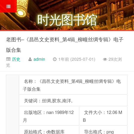
时光图书馆
老图书–《昌邑文史资料_第4辑_柳疃丝绸专辑》电子
版合集
历史
admin
1年前 (2025-07-01)
29次浏
览
名称：《昌邑文史资料_第4辑_柳疃丝绸专辑》电
子版合集
关键词：丝绸,胶东,南洋,
出版地区：nan 1989年12
文件大小：12.06 M
月
B
原始格式：db数据库
导出格式：png