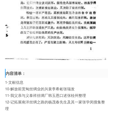
内容清单：
1-文献信息
10-解放前宽甸丝绸业的兴衰李希彬张瑞发
11-我父亲与义泰祥丝绸厂韩玉恩口述张桂州整理
12-记拓展南洋丝绸之路的杨茂春先生及其一家张学闵搜集整
理