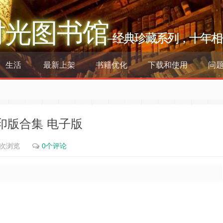
时光图书馆
–经典珍藏系列，十年相
生活
最新上架
书籍优化
下载和使用
问
影印版合集 电子版
1次浏览
0个评论