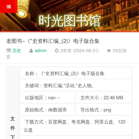
时光图书馆
老图书–《*史资料汇编_(2)》电子版合集
历史
admin
2年前 (2024-08-31)
33次浏
览
名称：《*史资料汇编_(2)》电子版合集
关键词：资料汇编,*活动,*史人物,
出版地区：nan --
文件大小：22.46 MB
原始格式：db数据库
导出格式：png
文
下载方式：百度网盘、夸克网盘、阿里云盘、123
件
云盘
下