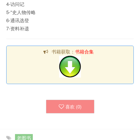
4-访问记
5-*史人物传略
6-通讯选登
7-资料补遗
书籍获取：
书籍合集
喜欢 (
0
)
老图书