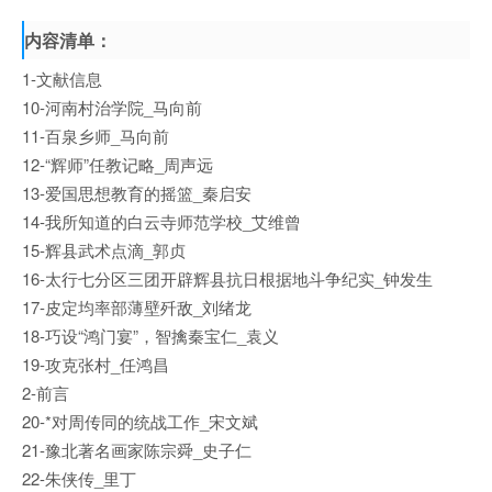
内容清单：
1-文献信息
10-河南村治学院_马向前
11-百泉乡师_马向前
12-“辉师”任教记略_周声远
13-爱国思想教育的摇篮_秦启安
14-我所知道的白云寺师范学校_艾维曾
15-辉县武术点滴_郭贞
16-太行七分区三团开辟辉县抗日根据地斗争纪实_钟发生
17-皮定均率部薄壁歼敌_刘绪龙
18-巧设“鸿门宴”，智擒秦宝仁_袁义
19-攻克张村_任鸿昌
2-前言
20-*对周传同的统战工作_宋文斌
21-豫北著名画家陈宗舜_史子仁
22-朱侠传_里丁