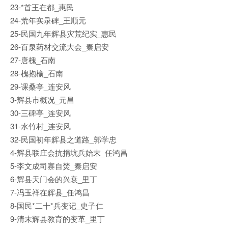
23-*首王在都_惠民
24-荒年实录碑_王顺元
25-民国九年辉县灾荒纪实_惠民
26-百泉药材交流大会_秦启安
27-唐槐_石南
28-槐抱榆_石南
29-课桑亭_连安风
3-辉县市概况_元昌
30-三碑亭_连安风
31-水竹村_连安风
32-民国初年辉县之道路_郭学忠
4-辉县联庄会抗捐坑兵始末_任鸿昌
5-李文成司寨自焚_秦启安
6-辉县天门会的兴衰_里丁
7-冯玉祥在辉县_任鸿昌
8-国民*二十*兵变记_史子仁
9-清末辉县教育的变革_里丁