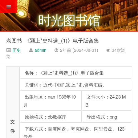
时光图书馆
老图书–《颍上*史料选_(1)》电子版合集
历史
admin
2年前 (2024-08-31)
34次浏
览
名称：《颍上*史料选_(1)》电子版合集
关键词：近代,中国*,颍上,*史,资料汇编,
出版地区：nan 1986年10
文件大小：24.23 M
月
B
原始格式：db数据库
导出格式：png
文
下载方式：百度网盘、夸克网盘、阿里云盘、123
件
云盘