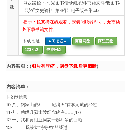
网盘路径：/时光图书馆珍藏系列/书籍文件/老图书/
载
《荥经文史资料_第4辑》电子版合集.db
提示：也支持在线观看，安装阅读器即可，无需额
外下载书籍文件。
下载地址：
★阅读器★
百度网盘
阿里云盘
123云盘
夸克网盘
内容截图：(
图片有压缩，网盘下载后更清晰
)
内容清单：
1-文献信息
10-八、岗家山战斗——记消灭*首李元斌的经过
11-九、荣经县烈士陵纪念碑序……(47)
12-十、我和黄细亚同志一起斗争的回顾
13-十一、我荣立“特等功”的经过