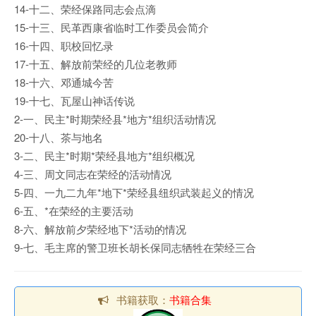
14-十二、荣经保路同志会点滴
15-十三、民革西康省临时工作委员会简介
16-十四、职校回忆录
17-十五、解放前荣经的几位老教师
18-十六、邓通城今苦
19-十七、瓦屋山神话传说
2-一、民主*时期荣经县*地方*组织活动情况
20-十八、茶与地名
3-二、民主*时期*荣经县地方*组织概况
4-三、周文同志在荣经的活动情况
5-四、一九二九年*地下*荣经县纽织武装起义的情况
6-五、*在荣经的主要活动
8-六、解放前夕荣经地下*活动的情况
9-七、毛主席的警卫班长胡长保同志牺牲在荣经三合
书籍获取：
书籍合集